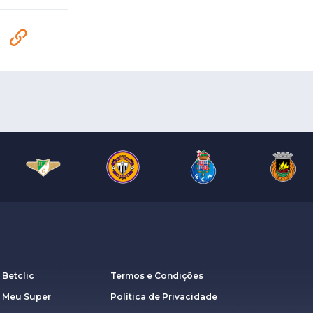
 Betclic
Termos e Condições
a Meu Super
Política de Privacidade