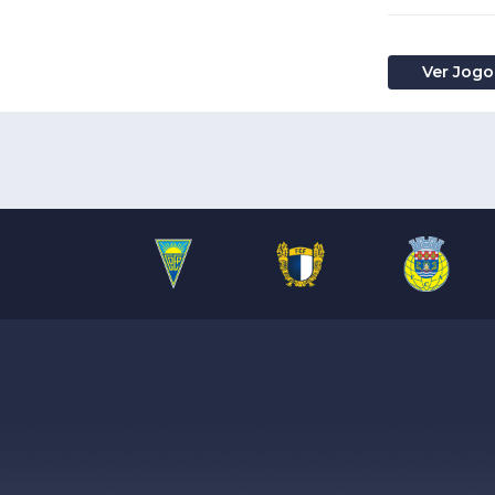
Ver Jogo