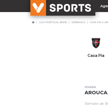
Age
LIGA PORTUGAL BWIN
JORNADA 5
CASA PIA X A
NACIONAL
Liga Betclic
Resultados
Liga Meu Super
Casa Pia
Allianz Cup
Taça Generali Tranquilidade
Supertaça
Playoff
JOGADA
Sporting
AROUCA,
Benfica
Remate de Buk
FC Porto