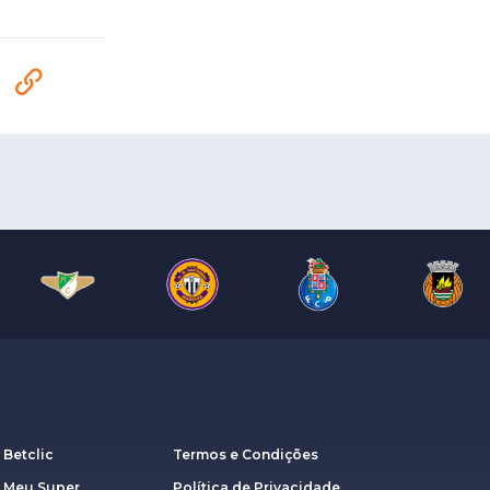
 Betclic
Termos e Condições
a Meu Super
Política de Privacidade