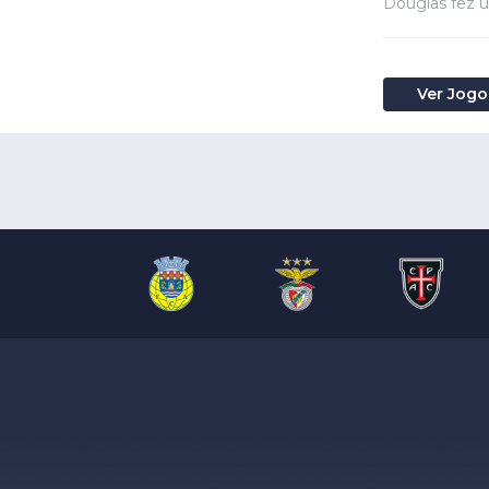
Douglas fez 
Ver Jogo