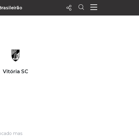
Brasileirão
ecentes
+ Visualizados
Filtrar
PALPITES
Vitória SC
Agenda
Vídeos
Notícias
Playlists
MatchStories
olocado mas