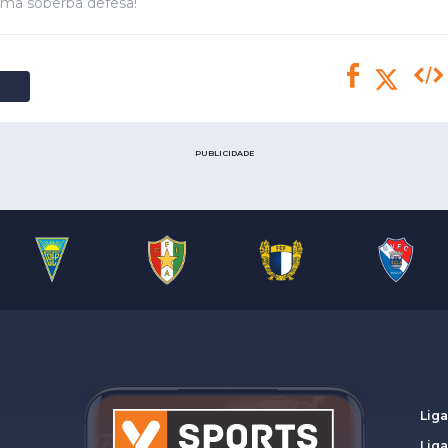
Saudi Pro League
uma soberba defesa!
MLS
Brasileirão
Mundial 2026
PUBLICIDADE
Liga
Lig