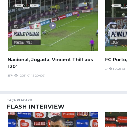
Nacional, Jogada, Vincent Thill aos
FC Porto,
120'
34
| 2021-01-
3574
| 2021-01-12 20:40:31
TAÇA PLACARD
FLASH INTERVIEW