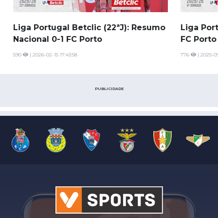
Liga Portugal Betclic (22ªJ): Resumo
Liga Por
Nacional 0-1 FC Porto
FC Porto
590
| 2026-02-15 17:43:58
776
| 2025-09
PUBLICIDADE