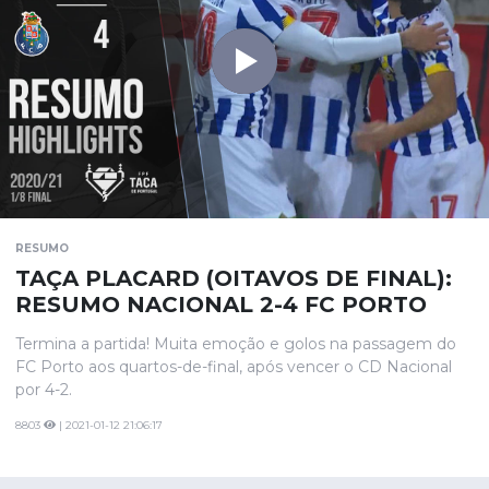
RESUMO
TAÇA PLACARD (OITAVOS DE FINAL):
RESUMO NACIONAL 2-4 FC PORTO
Termina a partida! Muita emoção e golos na passagem do
FC Porto aos quartos-de-final, após vencer o CD Nacional
por 4-2.
8803
| 2021-01-12 21:06:17