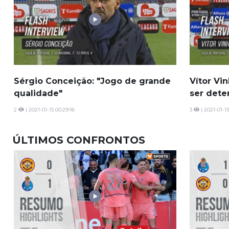
Sérgio Conceição: "Jogo de grande
Vítor Vi
qualidade"
ser dete
2
| 2021-01-13 00:29:16
3
| 2021-01-13
ÚLTIMOS CONFRONTOS