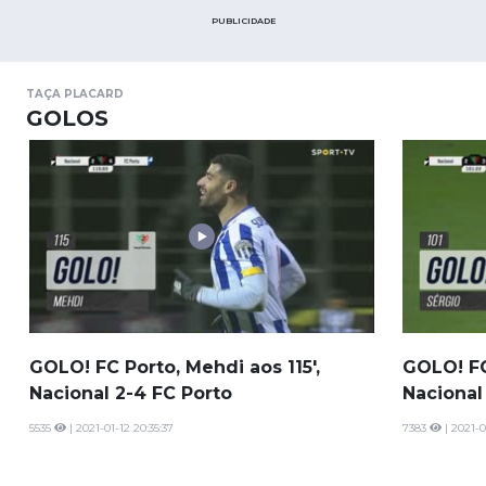
PUBLICIDADE
TAÇA PLACARD
GOLOS
GOLO! FC Porto, Mehdi aos 115',
GOLO! FC 
Nacional 2-4 FC Porto
Nacional
5535
| 2021-01-12 20:35:37
7383
| 2021-0