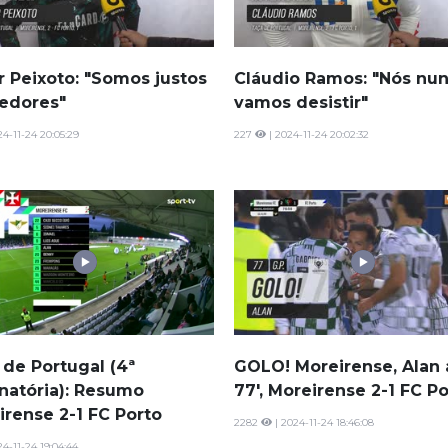
r Peixoto: "Somos justos
Cláudio Ramos: "Nós nu
edores"
vamos desistir"
24-11-24 20:05:29
227
| 2024-11-24 20:02:32
 de Portugal (4ª
GOLO! Moreirense, Alan 
inatória): Resumo
77', Moreirense 2-1 FC P
irense 2-1 FC Porto
2282
| 2024-11-24 18:46:08
24-11-24 19:04:44