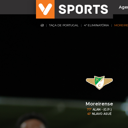
Age
TAÇA DE PORTUGAL
4ª ELIMINATÓRIA
MOREIRE
NACIONAL
Liga Betclic
Resultados
Liga Meu Super
Allianz Cup
Taça Generali Tranquilidade
Supertaça
Playoff
Moreirense
Sporting
77'
ALAN - (G.P.)
41'
NLAVO ASUÉ
Benfica
FC Porto