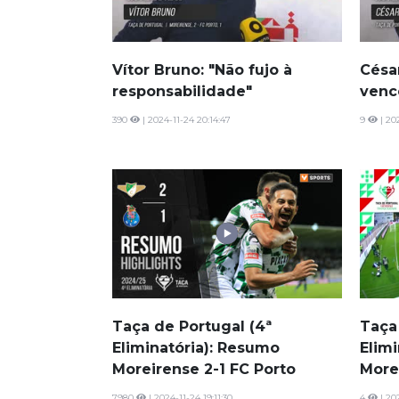
Vítor Bruno: "Não fujo à
Césa
responsabilidade"
venc
390
| 2024-11-24 20:14:47
9
| 20
Taça de Portugal (4ª
Taça
Eliminatória): Resumo
Elim
Moreirense 2-1 FC Porto
More
7980
| 2024-11-24 19:11:30
4
| 20