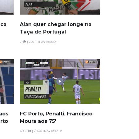
nca
Alan quer chegar longe na
Taça de Portugal
7
| 2024-11-24 19:56:04
aos
FC Porto, Penálti, Francisco
orto
Moura aos 75'
4091
| 2024-11-24 18:43:58