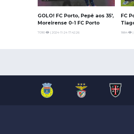
GOLO! FC Porto, Pepê aos 35',
FC P
Moreirense 0-1 FC Porto
Tiago
7090
| 2024-11-24 17:42:26
1884
|