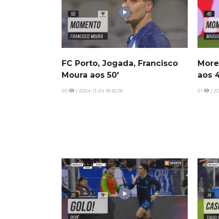
FC Porto, Jogada, Francisco
More
Moura aos 50'
aos 
20
| 2024-11-24 18:16:26
21
| 20