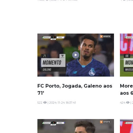
FC Porto, Jogada, Galeno aos
More
71'
aos 6
522
| 2024-11-24 18:37:41
424
| 