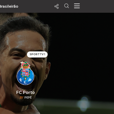
Brasileirão
ecentes
+ Visualizados
Filtrar
PALPITES
SPORTTV 1
Agenda
Vídeos
Notícias
Playlists
MatchStories
FC Porto
35'
PEPÊ