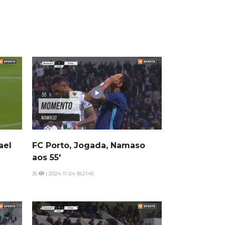
ael
FC Porto, Jogada, Namaso
aos 55'
35
| 2024-11-24 18:21:45