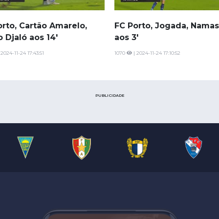
orto, Cartão Amarelo,
FC Porto, Jogada, Nama
 Djaló aos 14'
aos 3'
 2024-11-24 17:43:51
1070
| 2024-11-24 17:10:52
PUBLICIDADE