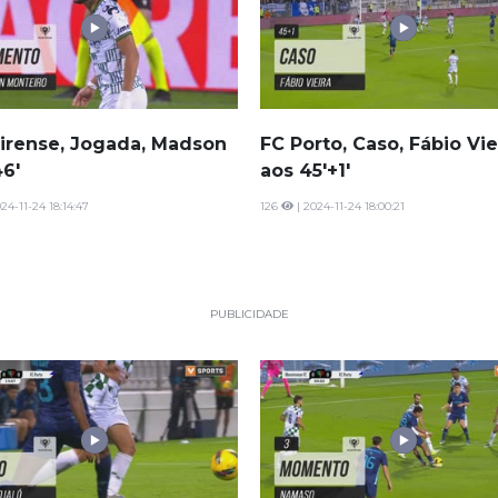
irense, Jogada, Madson
FC Porto, Caso, Fábio Vie
46'
aos 45'+1'
24-11-24 18:14:47
126
| 2024-11-24 18:00:21
PUBLICIDADE