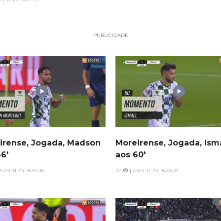
PUBLICIDADE
irense, Jogada, Madson
Moreirense, Jogada, Ism
6'
aos 60'
2024-11-24 18:34:06
27
| 2024-11-24 18:26:03