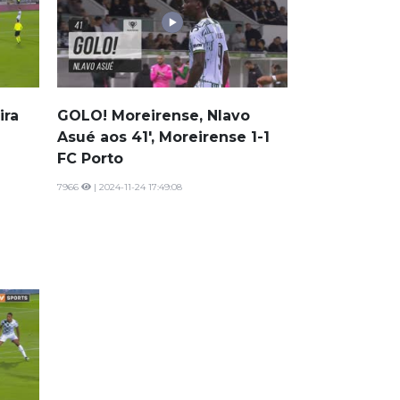
ira
GOLO! Moreirense, Nlavo
Asué aos 41', Moreirense 1-1
FC Porto
7966
| 2024-11-24 17:49:08