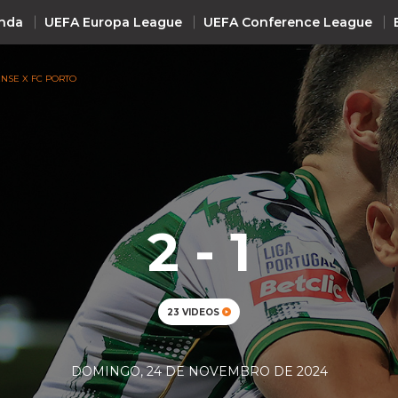
nda
UEFA Europa League
UEFA Conference League
NSE X FC PORTO
INTERNACIONAL
UEFA Champions League
+ R
UEFA Europa League
UEFA Conference League
2 - 1
Premier League
La Liga
Bundesliga
23 VIDEOS
Serie A
Ligue 1
DOMINGO, 24 DE NOVEMBRO DE 2024
Süper Lig