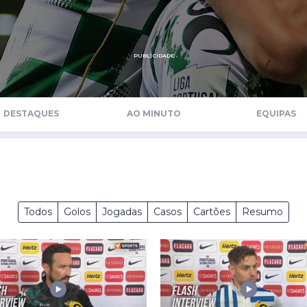
Saudi Pro League
MLS
Brasileirão
PUBLICIDADE
Mundial 2026
DESTAQUES
AO MINUTO
EQUIPAS
Todos
Golos
Jogadas
Casos
Cartões
Resumo