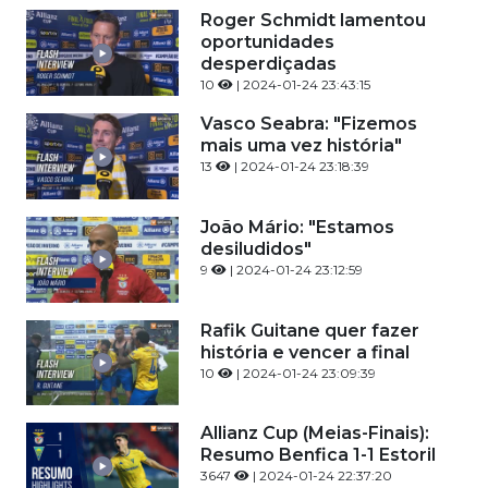
Roger Schmidt lamentou
oportunidades
desperdiçadas
10
| 2024-01-24 23:43:15
Vasco Seabra: "Fizemos
mais uma vez história"
13
| 2024-01-24 23:18:39
João Mário: "Estamos
desiludidos"
9
| 2024-01-24 23:12:59
Rafik Guitane quer fazer
história e vencer a final
10
| 2024-01-24 23:09:39
Allianz Cup (Meias-Finais):
Resumo Benfica 1-1 Estoril
3647
| 2024-01-24 22:37:20