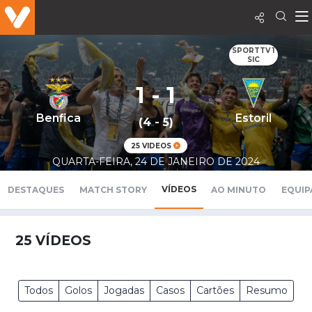
SPORTTV 1
SIC
1 - 1
Benfica
Estoril
(4 - 5)
25 VIDEOS
QUARTA-FEIRA, 24 DE JANEIRO DE 2024
VÍDEOS
DESTAQUES
MATCH STORY
AO MINUTO
EQUIP
25
VÍDEOS
Todos
Golos
Jogadas
Casos
Cartões
Resumo