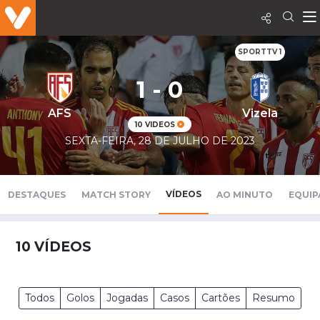
SPORTTV 1
1 - 0
AFS
Vizela
10 VIDEOS
SEXTA-FEIRA, 28 DE JULHO DE 2023
VÍDEOS
DESTAQUES
MATCH STORY
AO MINUTO
EQUIP
10
VÍDEOS
Todos
Golos
Jogadas
Casos
Cartões
Resumo