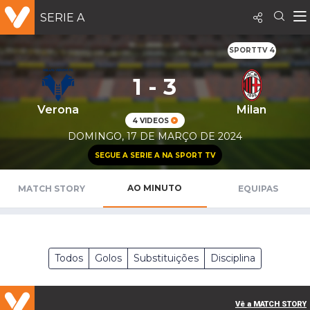
SERIE A
SPORTTV 4
1 - 3
Verona
Milan
4 VIDEOS
DOMINGO, 17 DE MARÇO DE 2024
SEGUE A SERIE A NA SPORT TV
AO MINUTO
MATCH STORY
EQUIPAS
Todos
Golos
Substituições
Disciplina
Vê a MATCH STORY