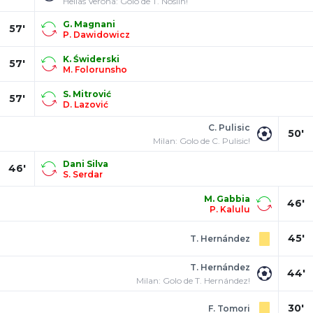
Hellas Verona: Golo de T. Noslin!
G. Magnani
57'
P. Dawidowicz
K. Świderski
57'
M. Folorunsho
S. Mitrović
57'
D. Lazović
C. Pulisic
50'
Milan: Golo de C. Pulisic!
Dani Silva
46'
S. Serdar
M. Gabbia
46'
P. Kalulu
45'
T. Hernández
T. Hernández
44'
Milan: Golo de T. Hernández!
30'
F. Tomori