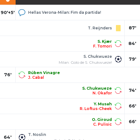
90'+5'
Hellas Verona-Milan: Fim da partida!
87'
T. Reijnders
S. Kjær
84'
F. Tomori
S. Chukwueze
79'
Milan: Golo de S. Chukwueze!
Rúben Vinagre
76'
J. Cabal
S. Chukwueze
74'
N. Okafor
Y. Musah
66'
R. Loftus-Cheek
O. Giroud
66'
C. Pulisic
T. Noslin
64'