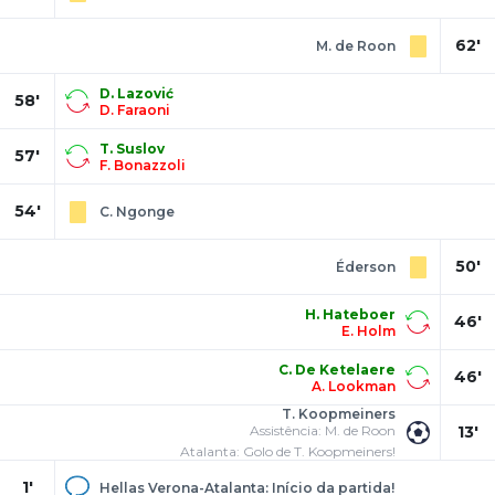
62'
M. de Roon
D. Lazović
58'
D. Faraoni
T. Suslov
57'
F. Bonazzoli
54'
C. Ngonge
50'
Éderson
H. Hateboer
46'
E. Holm
C. De Ketelaere
46'
A. Lookman
T. Koopmeiners
Assistência: M. de Roon
13'
Atalanta: Golo de T. Koopmeiners!
1'
Hellas Verona-Atalanta: Início da partida!