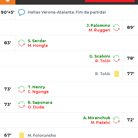
90'+5'
Hellas Verona-Atalanta: Fim da partida!
J. Palomino
89'
M. Ruggeri
S. Serdar
83'
M. Hongla
G. Scalvini
78'
R. Tolói
77'
R. Tolói
T. Henry
73'
C. Ngonge
R. Saponara
73'
O. Duda
A. Miranchuk
72'
M. Pašalić
67'
M. Folorunsho