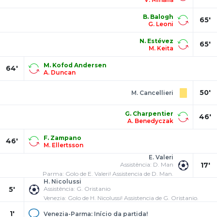
B. Balogh
65'
G. Leoni
N. Estévez
65'
M. Keita
M. Kofod Andersen
64'
A. Duncan
50'
M. Cancellieri
G. Charpentier
46'
A. Benedyczak
F. Zampano
46'
M. Ellertsson
E. Valeri
Assistência: D. Man
17'
Parma: Golo de E. Valeri! Assistencia de D. Man.
H. Nicolussi
5'
Assistência: G. Oristanio
Venezia: Golo de H. Nicolussi! Assistencia de G. Oristanio.
1'
Venezia-Parma: Início da partida!