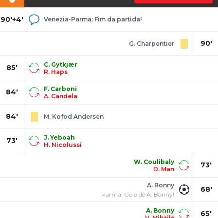
90'+4'
Venezia-Parma: Fim da partida!
90'
G. Charpentier
C. Gytkjær
85'
R. Haps
F. Carboni
84'
A. Candela
84'
M. Kofod Andersen
J. Yeboah
73'
H. Nicolussi
W. Coulibaly
73'
D. Man
A. Bonny
68'
Parma: Golo de A. Bonny!
A. Bonny
65'
V. Mihăilă