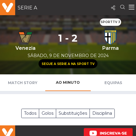
SERIE A
SPORTTV 3
1 - 2
Venezia
Parma
SÁBADO, 9 DE NOVEMBRO DE 2024
SEGUE A SERIE A NA SPORT TV
AO MINUTO
MATCH STORY
EQUIPAS
Todos
Golos
Substituições
Disciplina