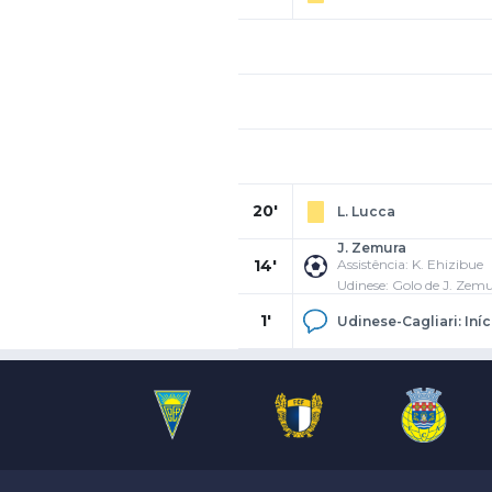
20'
L. Lucca
J. Zemura
14'
Assistência: K. Ehizibue
Udinese: Golo de J. Zemu
1'
Udinese-Cagliari: Iníc