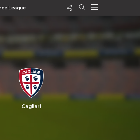
nce League
ecentes
+ Visualizados
Filtrar
PALPITES
Agenda
Vídeos
Notícias
Playlists
Cagliari
MatchStories