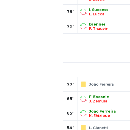
I. Success
79'
L. Lucca
Brenner
79'
F. Thauvin
77'
João Ferreira
F. Ebosele
65'
J. Zemura
João Ferreira
65'
K. Ehizibue
54'
L. Gianetti