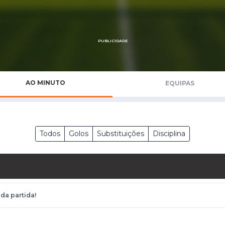
Saudi Pro League
MLS
Brasileirão
PUBLICIDADE
Mundial 2026
AO MINUTO
EQUIPAS
Todos
Golos
Substituições
Disciplina
 da partida!