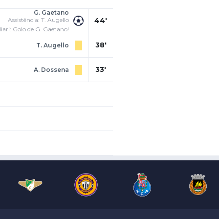
G. Gaetano
Assistência: T. Augello
44'
iari: Golo de G. Gaetano!
38'
T. Augello
33'
A. Dossena