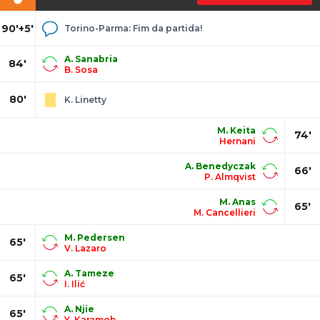
90'+5'
Torino-Parma: Fim da partida!
A. Sanabria
84'
B. Sosa
80'
K. Linetty
M. Keita
74'
Hernani
A. Benedyczak
66'
P. Almqvist
M. Anas
65'
M. Cancellieri
M. Pedersen
65'
V. Lazaro
A. Tameze
65'
I. Ilić
A. Njie
65'
Y. Karamoh