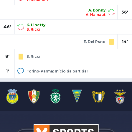
A. Bonny
56'
A. Hainaut
K. Linetty
46'
S. Ricci
14'
E. Del Prato
8'
S. Ricci
1'
Torino-Parma: Início da partida!