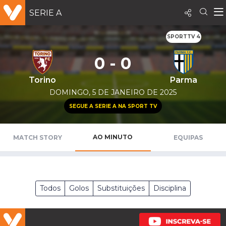
SERIE A
SPORTTV 4
0 - 0
Torino
Parma
DOMINGO, 5 DE JANEIRO DE 2025
SEGUE A SERIE A NA SPORT TV
AO MINUTO
MATCH STORY
EQUIPAS
Todos
Golos
Substituições
Disciplina