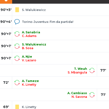
90'+5'
S. Walukiewicz
90'+4'
Torino-Juventus: Fim da partida!
A. Sanabria
90'+1'
C. Adams
S. Walukiewicz
90'+1'
B. Sosa
A. Njie
90'+1'
V. Lazaro
T. Weah
77'
S. Mbangula
A. Tameze
72'
K. Linetty
A. Cambiaso
71'
N. Savona
69'
K. Linetty