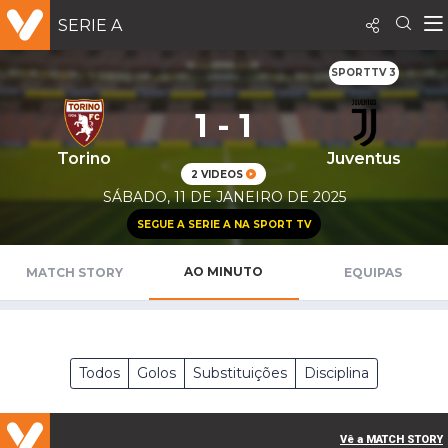
SERIE A
SPORTTV 3
1 - 1
Torino
Juventus
2 VIDEOS
SÁBADO, 11 DE JANEIRO DE 2025
SEGUE A SERIE A NA SPORT TV
AO MINUTO
MATCH STORY
EQUIPAS
Todos
Golos
Substituições
Disciplina
Vê a MATCH STORY