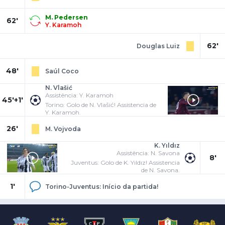
M. Pedersen
62'
Y. Karamoh
62'
Douglas Luiz
48'
Saúl Coco
N. Vlašić
Assistência: Y. Karamoh
45'+1'
Torino: Golo de N. Vlašić! Assistencia de
Y. Karamoh.
26'
M. Vojvoda
K. Yıldız
Assistência: N. Savona
8'
Juventus: Golo de K. Yıldız! Assistencia
de N. Savona.
1'
Torino-Juventus: Início da partida!