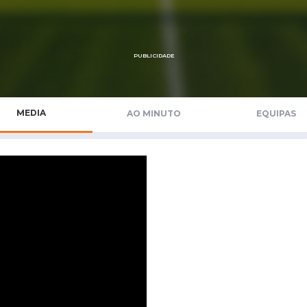
Saudi Pro League
MLS
Brasileirão
PUBLICIDADE
Mundial 2026
MEDIA
AO MINUTO
EQUIPAS