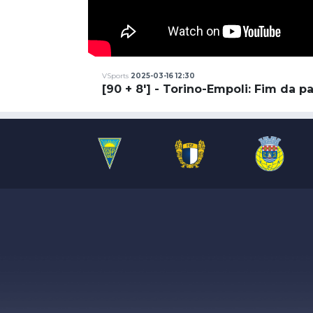
VSports
2025-03-16 12:30
[90 + 8'] - Torino-Empoli: Fim da pa