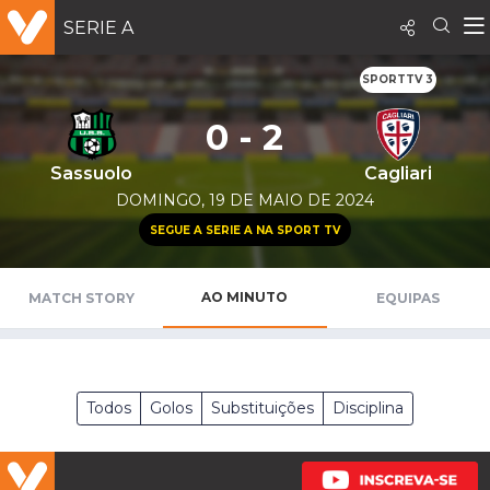
SERIE A
SPORTTV 3
0 - 2
Sassuolo
Cagliari
DOMINGO, 19 DE MAIO DE 2024
SEGUE A SERIE A NA SPORT TV
AO MINUTO
MATCH STORY
EQUIPAS
Todos
Golos
Substituições
Disciplina