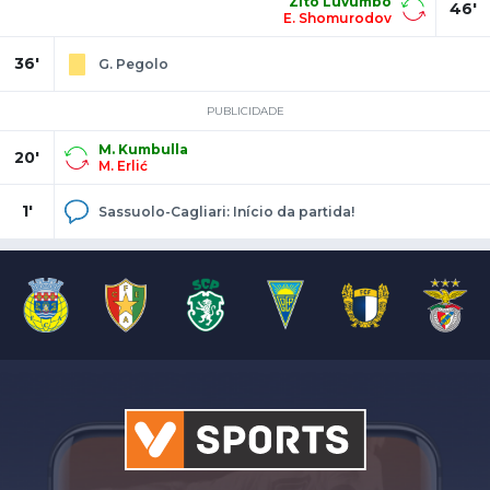
Zito Luvumbo
46'
E. Shomurodov
36'
G. Pegolo
PUBLICIDADE
M. Kumbulla
20'
M. Erlić
1'
Sassuolo-Cagliari: Início da partida!