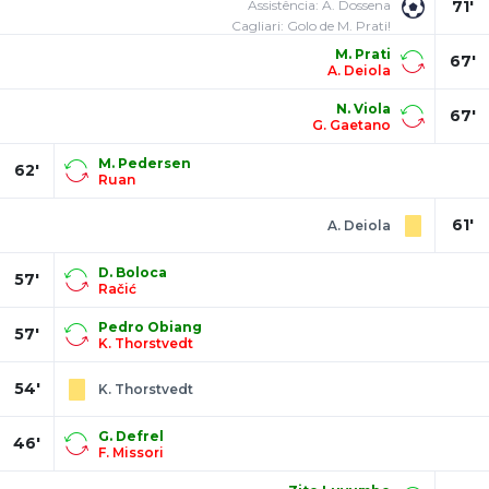
Assistência: A. Dossena
71'
Cagliari: Golo de M. Prati!
M. Prati
67'
A. Deiola
N. Viola
67'
G. Gaetano
M. Pedersen
62'
Ruan
61'
A. Deiola
D. Boloca
57'
Račić
Pedro Obiang
57'
K. Thorstvedt
54'
K. Thorstvedt
G. Defrel
46'
F. Missori