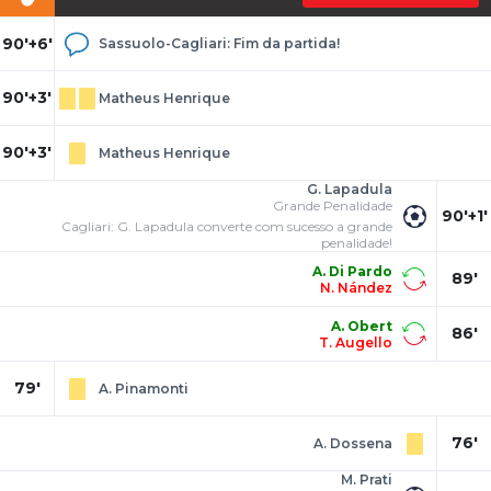
90'+6'
Sassuolo-Cagliari: Fim da partida!
90'+3'
Matheus Henrique
90'+3'
Matheus Henrique
G. Lapadula
Grande Penalidade
90'+1'
Cagliari: G. Lapadula converte com sucesso a grande
penalidade!
A. Di Pardo
89'
N. Nández
A. Obert
86'
T. Augello
79'
A. Pinamonti
76'
A. Dossena
M. Prati