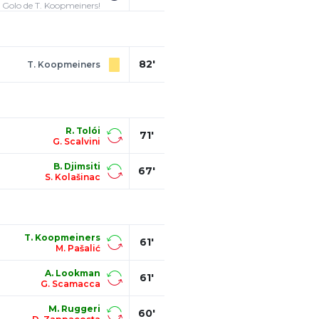
 Golo de T. Koopmeiners!
82'
T. Koopmeiners
R. Tolói
71'
G. Scalvini
B. Djimsiti
67'
S. Kolašinac
T. Koopmeiners
61'
M. Pašalić
A. Lookman
61'
G. Scamacca
M. Ruggeri
60'