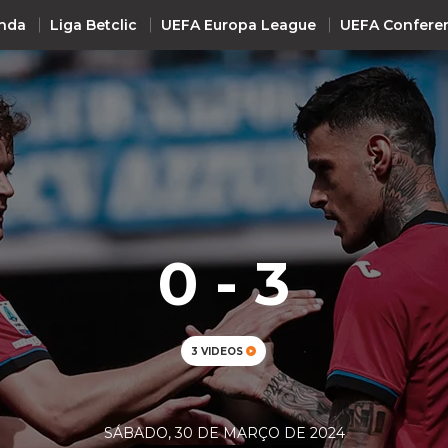
nda
Liga Betclic
UEFA Europa League
UEFA Confere
INTERNACIONAL
UEFA Champions League
+ R
UEFA Europa League
UEFA Conference League
0 - 3
Premier League
La Liga
Bundesliga
3 VIDEOS
Serie A
Ligue 1
Süper Lig
SÁBADO, 30 DE MARÇO DE 2024