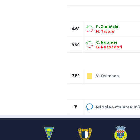
P. Zieliński
46'
H. Traorè
C. Ngonge
46'
G. Raspadori
38'
V. Osimhen
1'
Nápoles-Atalanta: Iní