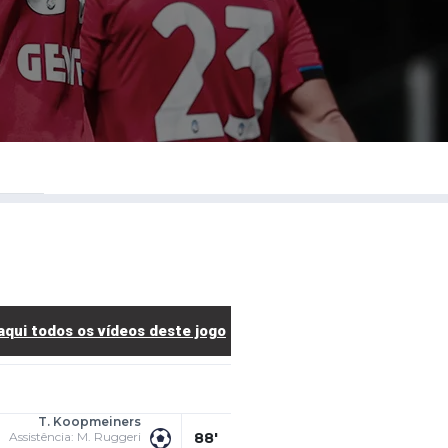
ui todos os vídeos deste jogo
T. Koopmeiners
Assistência: M. Ruggeri
88'