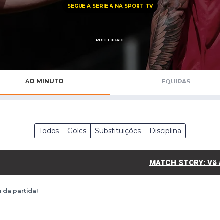
Saudi Pro League
SEGUE A SERIE A NA SPORT TV
MLS
Brasileirão
PUBLICIDADE
Mundial 2026
AO MINUTO
EQUIPAS
Todos
Golos
Substituições
Disciplina
MATCH STORY: Vê aq
 da partida!