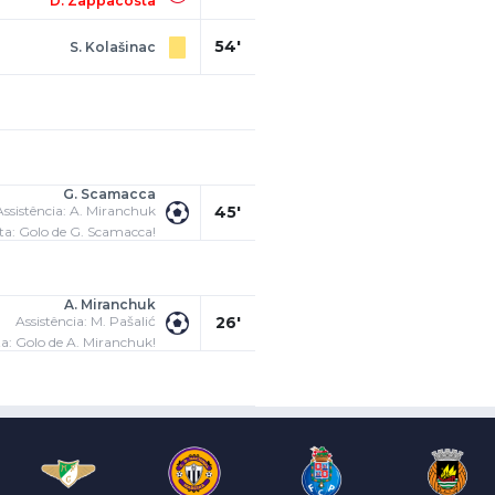
D. Zappacosta
54'
S. Kolašinac
G. Scamacca
Assistência: A. Miranchuk
45'
ta: Golo de G. Scamacca!
A. Miranchuk
Assistência: M. Pašalić
26'
a: Golo de A. Miranchuk!