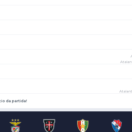
Atalan
Atalant
cio da partida!