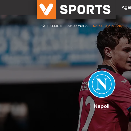
Age
SERIE A
30ª JORNADA
NAPOLI X ATALANTA
NACIONAL
Liga Betclic
Resultados
Liga Meu Super
Allianz Cup
Taça Generali Tranquilidade
Supertaça
Playoff
Napoli
Sporting
Benfica
FC Porto