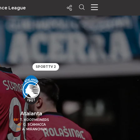
nce League
ecentes
+ Visualizados
Filtrar
PALPITES
SPORTTV 2
Agenda
Vídeos
Notícias
Playlists
MatchStories
Atalanta
88'
T. KOOPMEINERS
45'
G. SCAMACCA
26'
A. MIRANCHUK