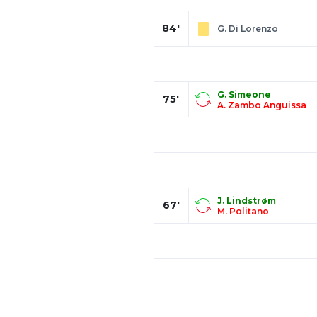
84'
G. Di Lorenzo
G. Simeone
75'
A. Zambo Anguissa
J. Lindstrøm
67'
M. Politano