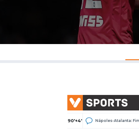
90'+4'
Nápoles-Atalanta: Fim