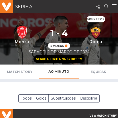
SERIE A
SPORTTV 2
1 - 4
Monza
Roma
5 VIDEOS
SÁBADO, 2 DE MARÇO DE 2024
SEGUE A SERIE A NA SPORT TV
AO MINUTO
MATCH STORY
EQUIPAS
Todos
Golos
Substituições
Disciplina
Vê a MATCH STORY