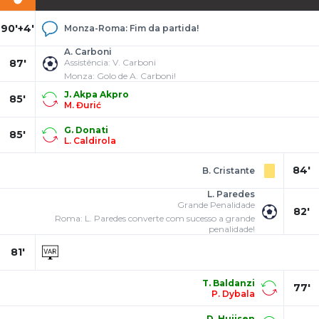
90'+4'
Monza-Roma: Fim da partida!
A. Carboni
87'
Assistência: V. Carboni
Monza: Golo de A. Carboni!
J. Akpa Akpro
85'
M. Đurić
G. Donati
85'
L. Caldirola
84'
B. Cristante
L. Paredes
Grande Penalidade
82'
Roma: L. Paredes converte com sucesso a grande
penalidade!
81'
T. Baldanzi
77'
P. Dybala
D. Huijsen