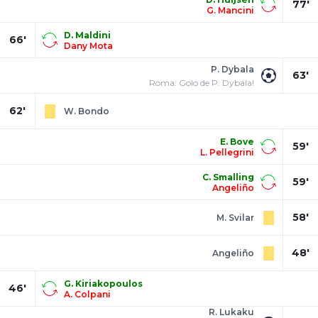
77'
G. Mancini
D. Maldini
66'
Dany Mota
P. Dybala
63'
Roma: Golo de P. Dybala!
62'
W. Bondo
E. Bove
59'
L. Pellegrini
C. Smalling
59'
Angeliño
58'
M. Svilar
48'
Angeliño
G. Kiriakopoulos
46'
A. Colpani
R. Lukaku