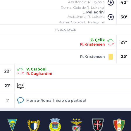
Assistência: P. Dybala
42'
Roma: Golo de R. Lukaku!
L. Pellegrini
Assistência: R. Lukaku
38'
Roma: Golo de L. Pellegrini!
PUBLICIDADE
Z. Çelik
27'
R. Kristensen
25'
R. Kristensen
V. Carboni
22'
R. Gagliardini
21'
1'
Monza-Roma: Início da partida!