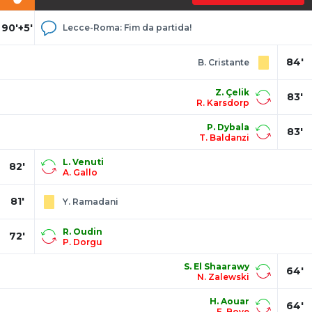
90'+5'
Lecce-Roma: Fim da partida!
84'
B. Cristante
Z. Çelik
83'
R. Karsdorp
P. Dybala
83'
T. Baldanzi
L. Venuti
82'
A. Gallo
81'
Y. Ramadani
R. Oudin
72'
P. Dorgu
S. El Shaarawy
64'
N. Zalewski
H. Aouar
64'
E. Bove