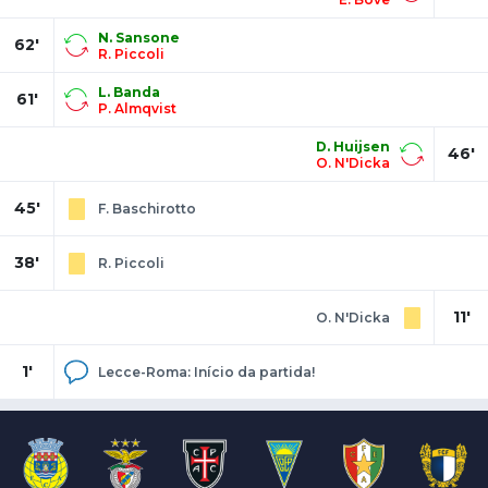
N. Sansone
62'
R. Piccoli
L. Banda
61'
P. Almqvist
D. Huijsen
46'
O. N'Dicka
45'
F. Baschirotto
38'
R. Piccoli
11'
O. N'Dicka
1'
Lecce-Roma: Início da partida!