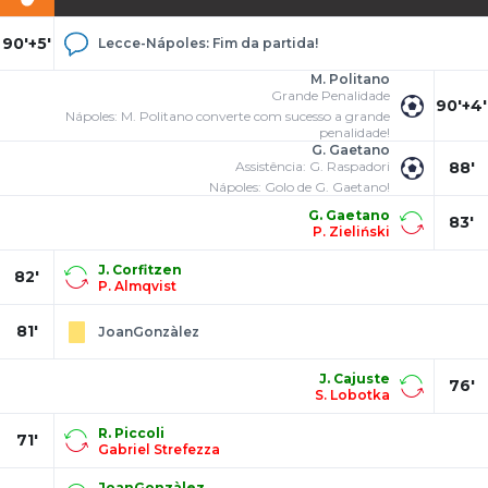
90'+5'
Lecce-Nápoles: Fim da partida!
M. Politano
Grande Penalidade
90'+4'
Nápoles: M. Politano converte com sucesso a grande
penalidade!
G. Gaetano
Assistência: G. Raspadori
88'
Nápoles: Golo de G. Gaetano!
G. Gaetano
83'
P. Zieliński
J. Corfitzen
82'
P. Almqvist
81'
JoanGonzàlez
J. Cajuste
76'
S. Lobotka
R. Piccoli
71'
Gabriel Strefezza
JoanGonzàlez