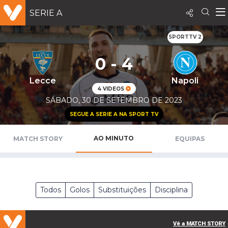
SERIE A
SPORTTV 2
0 - 4
Lecce
Napoli
4 VIDEOS
SÁBADO, 30 DE SETEMBRO DE 2023
SEGUE A SERIE A NA SPORT TV
AO MINUTO
MATCH STORY
EQUIPAS
Todos
Golos
Substituições
Disciplina
Vê a MATCH STORY