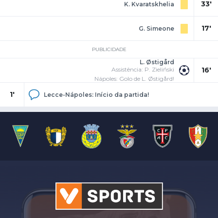
33'
K. Kvaratskhelia
17'
G. Simeone
PUBLICIDADE
L. Østigård
Assistência: P. Zieliński
16'
Nápoles: Golo de L. Østigård!
1'
Lecce-Nápoles: Início da partida!