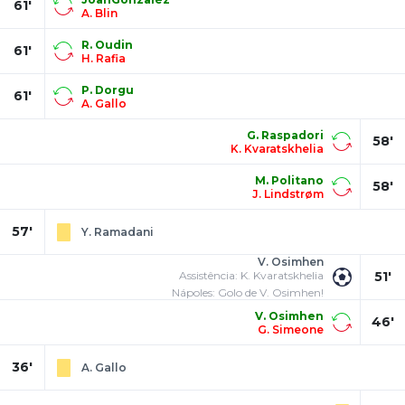
61'
A. Blin
R. Oudin
61'
H. Rafia
P. Dorgu
61'
A. Gallo
G. Raspadori
58'
K. Kvaratskhelia
M. Politano
58'
J. Lindstrøm
57'
Y. Ramadani
V. Osimhen
Assistência: K. Kvaratskhelia
51'
Nápoles: Golo de V. Osimhen!
V. Osimhen
46'
G. Simeone
36'
A. Gallo