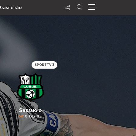
Brasileirão
ecentes
+ Visualizados
Filtrar
PALPITES
SPORTTV 3
Agenda
Vídeos
Notícias
Playlists
MatchStories
Sassuolo
58'
G. DEFREL