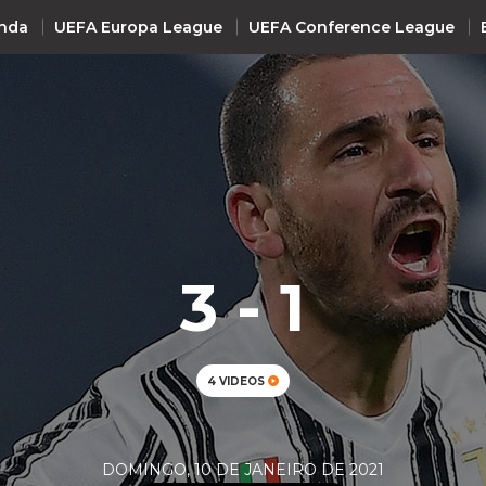
nda
UEFA Europa League
UEFA Conference League
INTERNACIONAL
UEFA Champions League
+ R
UEFA Europa League
UEFA Conference League
3 - 1
Premier League
La Liga
Bundesliga
4 VIDEOS
Serie A
Ligue 1
Süper Lig
DOMINGO, 10 DE JANEIRO DE 2021