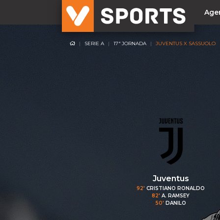
Age
SERIE A
17ª JORNADA
JUVENTUS X SASSUOLO
NACIONAL
Liga Betclic
Resultados
Liga Meu Super
Allianz Cup
Taça Generali Tranquilidade
Supertaça
Playoff
Juventus
Sporting
92'
CRISTIANO RONALDO
82'
A. RAMSEY
Benfica
50'
DANILO
FC Porto