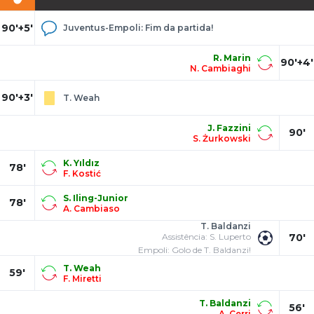
90'+5'
Juventus-Empoli: Fim da partida!
R. Marin
90'+4'
N. Cambiaghi
90'+3'
T. Weah
J. Fazzini
90'
S. Żurkowski
K. Yıldız
78'
F. Kostić
S. Iling-Junior
78'
A. Cambiaso
T. Baldanzi
Assistência: S. Luperto
70'
Empoli: Golo de T. Baldanzi!
T. Weah
59'
F. Miretti
T. Baldanzi
56'
A. Cerri