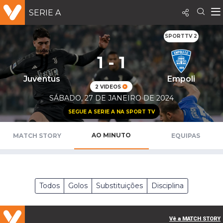
SERIE A
SPORTTV 2
1 - 1
Juventus
Empoli
2 VIDEOS
SÁBADO, 27 DE JANEIRO DE 2024
SEGUE A SERIE A NA SPORT TV
AO MINUTO
MATCH STORY
EQUIPAS
Todos
Golos
Substituições
Disciplina
Vê a MATCH STORY