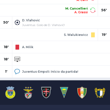
M. Cancellieri
56'
A. Grassi
D. Vlahović
50'
Juventus: Golo de D. Vlahović!
19'
S. Walukiewicz
18'
A. Milik
18'
1'
Juventus-Empoli: Início da partida!