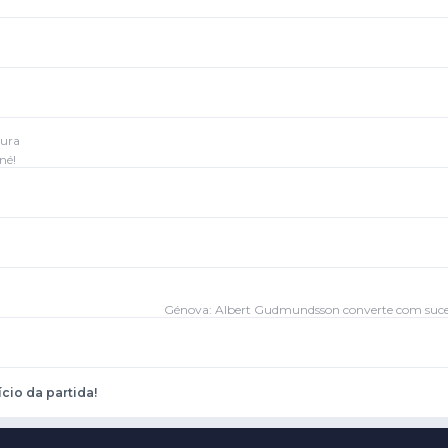
tura
né!
Génova: Albert Gudmundsson converte com suces
ício da partida!