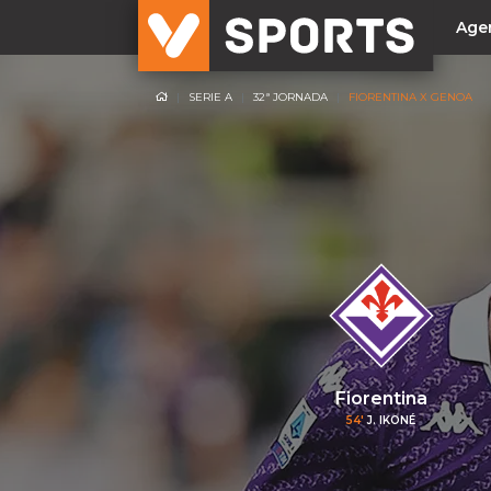
Age
SERIE A
32ª JORNADA
FIORENTINA X GENOA
NACIONAL
Liga Betclic
Resultados
Liga Meu Super
Allianz Cup
Taça Generali Tranquilidade
Supertaça
Playoff
Fiorentina
Sporting
54'
J. IKONÉ
Benfica
FC Porto