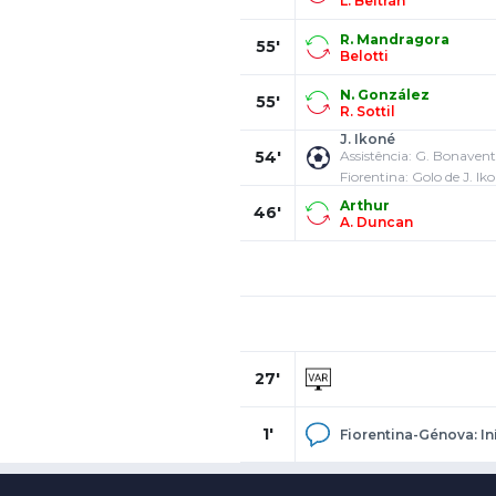
L. Beltrán
R. Mandragora
55'
Belotti
N. González
55'
R. Sottil
J. Ikoné
54'
Assistência: G. Bonaven
Fiorentina: Golo de J. Iko
Arthur
46'
A. Duncan
27'
1'
Fiorentina-Génova: In