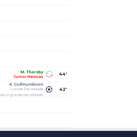
M. Thorsby
44'
Junior Messias
A. Guðmundsson
Grande Penalidade
42'
so a grande penalidade!