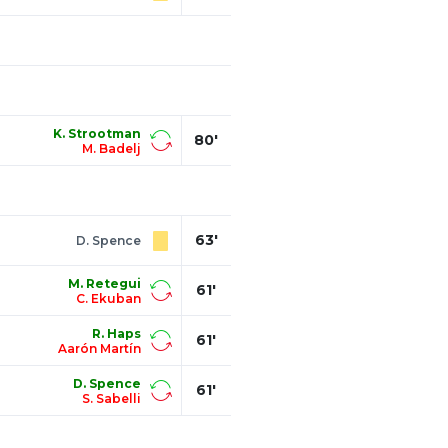
K. Strootman
80'
M. Badelj
63'
D. Spence
M. Retegui
61'
C. Ekuban
R. Haps
61'
Aarón Martín
D. Spence
61'
S. Sabelli