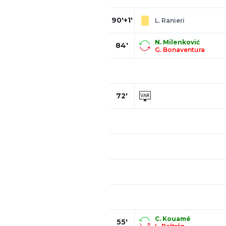
90'+1'
L. Ranieri
N. Milenković
84'
G. Bonaventura
72'
C. Kouamé
55'