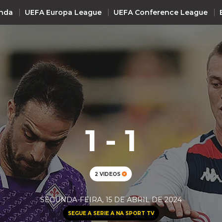
nda
UEFA Europa League
UEFA Conference League
INTERNACIONAL
UEFA Champions League
+ R
UEFA Europa League
UEFA Conference League
1 - 1
Premier League
La Liga
Bundesliga
2 VIDEOS
Serie A
Ligue 1
SEGUNDA-FEIRA, 15 DE ABRIL DE 2024
Süper Lig
SEGUE A SERIE A NA SPORT TV