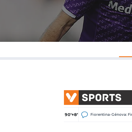
90'+8'
Fiorentina-Génova: Fi