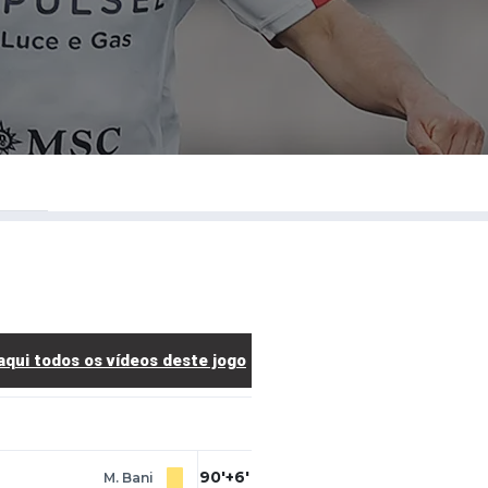
ui todos os vídeos deste jogo
90'+6'
M. Bani