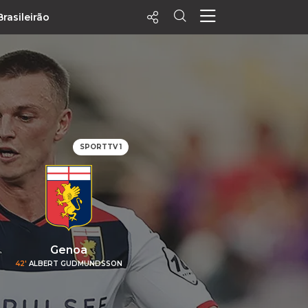
Brasileirão
ecentes
+ Visualizados
Filtrar
PALPITES
SPORTTV 1
Agenda
Vídeos
Notícias
Playlists
MatchStories
Genoa
42'
ALBERT GUDMUNDSSON