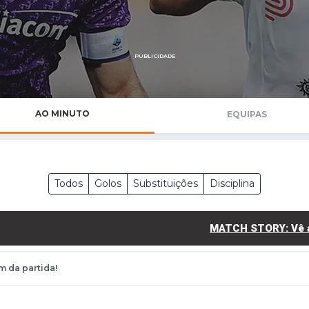
Saudi Pro League
MLS
Brasileirão
PUBLICIDADE
Mundial 2026
AO MINUTO
EQUIPAS
Todos
Golos
Substituições
Disciplina
MATCH STORY: Vê aq
m da partida!