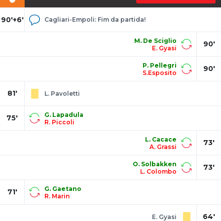
90'+6'
Cagliari-Empoli: Fim da partida!
M. De Sciglio
90'
E. Gyasi
P. Pellegri
90'
S.Esposito
81'
L. Pavoletti
G. Lapadula
75'
R. Piccoli
L. Cacace
73'
A. Grassi
O. Solbakken
73'
L. Colombo
G. Gaetano
71'
R. Marin
64'
E. Gyasi