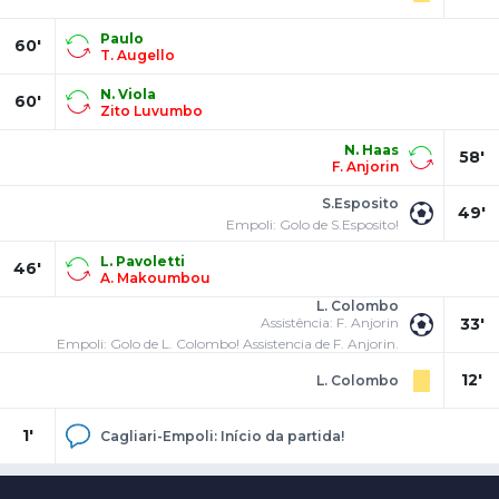
Paulo
60'
T. Augello
N. Viola
60'
Zito Luvumbo
N. Haas
58'
F. Anjorin
S.Esposito
49'
Empoli: Golo de S.Esposito!
L. Pavoletti
46'
A. Makoumbou
L. Colombo
Assistência: F. Anjorin
33'
Empoli: Golo de L. Colombo! Assistencia de F. Anjorin.
12'
L. Colombo
1'
Cagliari-Empoli: Início da partida!