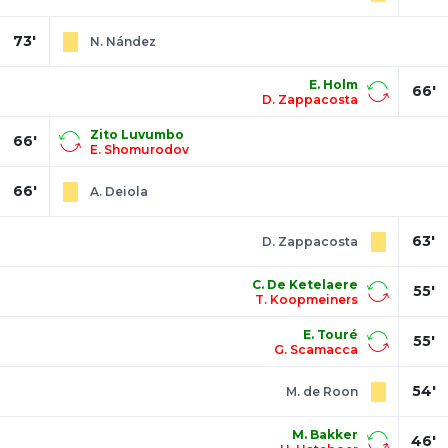
73'
N. Nández
E. Holm
66'
D. Zappacosta
Zito Luvumbo
66'
E. Shomurodov
66'
A. Deiola
63'
D. Zappacosta
C. De Ketelaere
55'
T. Koopmeiners
E. Touré
55'
G. Scamacca
54'
M. de Roon
M. Bakker
46'