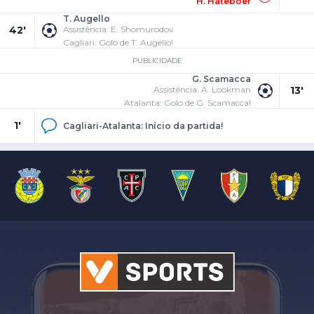
H. Hateboer
T. Augello
42'
Assistência: E. Shomurodov
Cagliari: Golo de T. Augello!
PUBLICIDADE
G. Scamacca
Assistência: A. Lookman
13'
Atalanta: Golo de G. Scamacca!
1'
Cagliari-Atalanta: Início da partida!