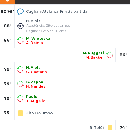
90'+6'
Cagliari-Atalanta: Fim da partida!
N. Viola
88'
Assistência: Zito Luvumbo
Cagliari: Golo de N. Viola!
M. Wieteska
86'
A. Deiola
M. Ruggeri
86'
M. Bakker
N. Viola
79'
G. Gaetano
G. Zappa
79'
N. Nández
Paulo
79'
T. Augello
75'
Zito Luvumbo
74'
R. Tolói