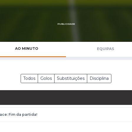
Saudi Pro League
MLS
Brasileirão
PUBLICIDADE
Mundial 2026
AO MINUTO
EQUIPAS
Todos
Golos
Substituições
Disciplina
ce: Fim da partida!