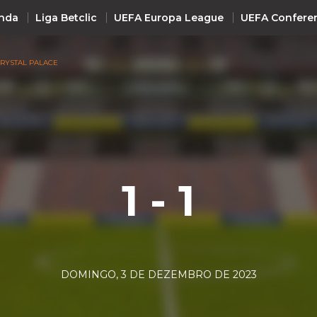
nda
Liga Betclic
UEFA Europa League
UEFA Confere
RYSTAL PALACE
INTERNACIONAL
UEFA Champions League
+ R
UEFA Europa League
UEFA Conference League
1 - 1
Premier League
La Liga
Bundesliga
Serie A
DOMINGO, 3 DE DEZEMBRO DE 2023
Ligue 1
Süper Lig