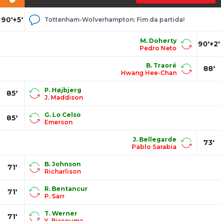
90'+5'
Tottenham-Wolverhampton: Fim da partida!
M. Doherty
90'+2'
Pedro Neto
B. Traoré
88'
Hwang Hee-Chan
P. Højbjerg
85'
J. Maddison
G. Lo Celso
85'
Emerson
J. Bellegarde
73'
Pablo Sarabia
B. Johnson
71'
Richarlison
R. Bentancur
71'
P. Sarr
T. Werner
71'
Y. Bissouma