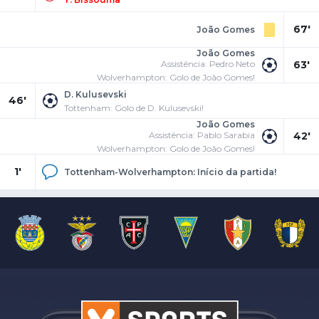
67'
João Gomes
João Gomes
Assistência: Pedro Neto
63'
Wolverhampton: Golo de João Gomes!
D. Kulusevski
46'
Tottenham: Golo de D. Kulusevski!
João Gomes
Assistência: Pablo Sarabia
42'
Wolverhampton: Golo de João Gomes!
1'
Tottenham-Wolverhampton: Início da partida!