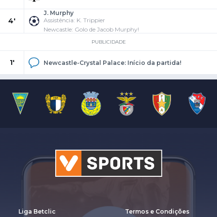
J. Murphy
4'
Assistência: K. Trippier
Newcastle: Golo de Jacob Murphy!
PUBLICIDADE
1'
Newcastle-Crystal Palace: Início da partida!
Liga Betclic
Termos e Condições