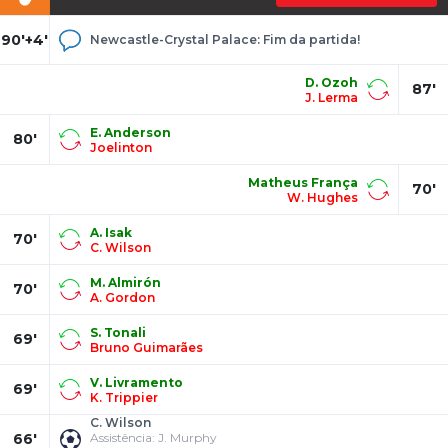
90'+4'
Newcastle-Crystal Palace: Fim da partida!
D. Ozoh
87'
J. Lerma
E. Anderson
80'
Joelinton
Matheus França
70'
W. Hughes
A. Isak
70'
C. Wilson
M. Almirón
70'
A. Gordon
S. Tonali
69'
Bruno Guimarães
V. Livramento
69'
K. Trippier
C. Wilson
66'
Assistência: J. Murphy