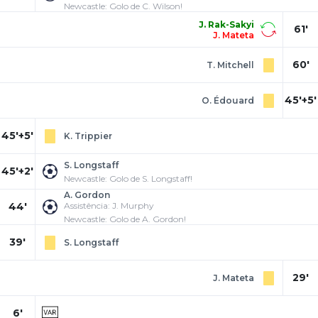
Newcastle: Golo de C. Wilson!
J. Rak-Sakyi
61'
J. Mateta
60'
T. Mitchell
45'+5'
O. Édouard
45'+5'
K. Trippier
S. Longstaff
45'+2'
Newcastle: Golo de S. Longstaff!
A. Gordon
44'
Assistência: J. Murphy
Newcastle: Golo de A. Gordon!
39'
S. Longstaff
29'
J. Mateta
6'