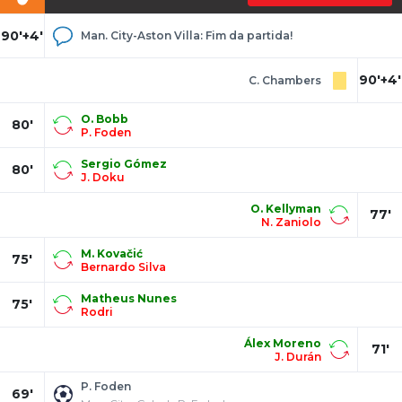
90'+4'
Man. City-Aston Villa: Fim da partida!
90'+4'
C. Chambers
O. Bobb
80'
P. Foden
Sergio Gómez
80'
J. Doku
O. Kellyman
77'
N. Zaniolo
M. Kovačić
75'
Bernardo Silva
Matheus Nunes
75'
Rodri
Álex Moreno
71'
J. Durán
P. Foden
69'