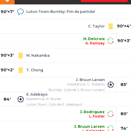
90'+7'
Luton Town-Burnley: Fim da partida!
90'+4'
C. Taylor
H. Delcroix
90'+3'
A. Ramsey
90'+3'
M. Nakamba
90'+2'
T. Chong
J. Bruun Larsen
Assistência: C. Roberts
85'
Burnley: Golo de J. Bruun Larsen!
E. Adebayo
84'
Assistência: R. Burke
Luton Town: Golo de E. Adebayo!
J. Rodriguez
80'
L. Foster
J. Bruun Larsen
74'
L. Koleosho