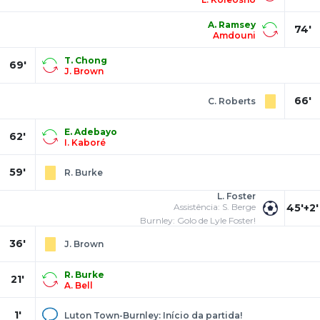
A. Ramsey
74'
Amdouni
T. Chong
69'
J. Brown
66'
C. Roberts
E. Adebayo
62'
I. Kaboré
59'
R. Burke
L. Foster
Assistência: S. Berge
45'+2'
Burnley: Golo de Lyle Foster!
36'
J. Brown
R. Burke
21'
A. Bell
1'
Luton Town-Burnley: Início da partida!