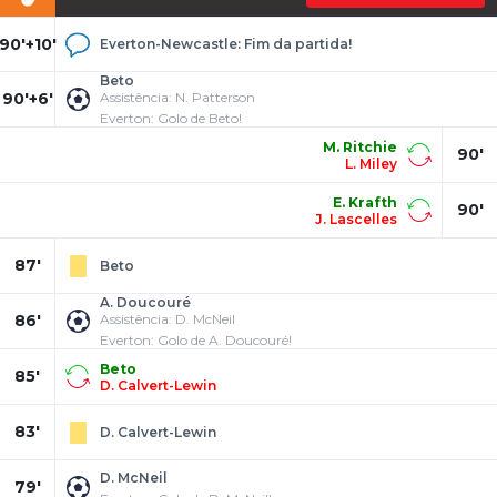
90'+10'
Everton-Newcastle: Fim da partida!
Beto
90'+6'
Assistência: N. Patterson
Everton: Golo de Beto!
M. Ritchie
90'
L. Miley
E. Krafth
90'
J. Lascelles
87'
Beto
A. Doucouré
86'
Assistência: D. McNeil
Everton: Golo de A. Doucouré!
Beto
85'
D. Calvert-Lewin
83'
D. Calvert-Lewin
D. McNeil
79'