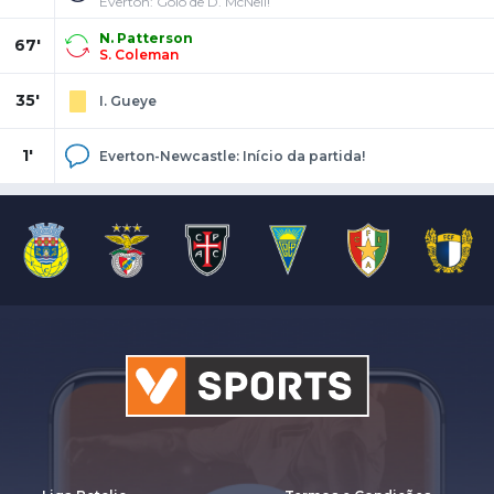
Everton: Golo de D. McNeil!
N. Patterson
67'
S. Coleman
35'
I. Gueye
1'
Everton-Newcastle: Início da partida!