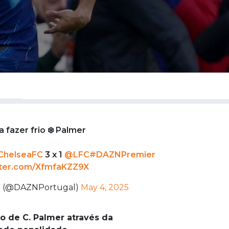
a fazer frio ❄️ Palmer
helseaFC
3 x 1
@LFC
#DAZNPremier
tter.com/XfmfaKZZ9X
l (@DAZNPortugal)
May 4, 2025
olo de C. Palmer através da