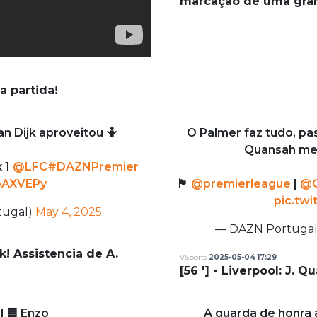
marcação de uma gra
a partida!
 Dijk aproveitou 🤷
O Palmer faz tudo, pa
Quansah met
x 1
@LFC
#DAZNPremier
zbAXVEPy
🏴󠁧󠁢󠁥󠁮󠁧󠁿
@premierleague
|
@C
pic.tw
tugal)
May 4, 2025
— DAZN Portuga
jk! Assistencia de A.
VSports
2025-05-04 17:29
[56 '] - Liverpool: J.
l 🟦 Enzo
A guarda de honra