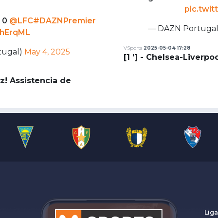
pic.twi
x 0
@LFC
#DAZNPremier
— DAZN Portuga
jhErqML
VSports
2025-05-04 17:28
tugal)
May 4, 2025
[1 '] - Chelsea-Liverpoo
ez! Assistencia de
Liga