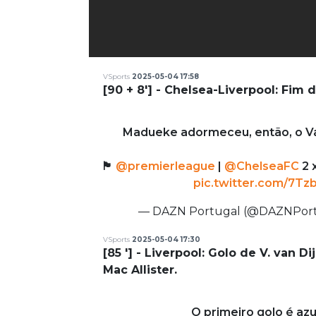
VSports
2025-05-04 17:58
[90 + 8'] - Chelsea-Liverpool: Fim d
Madueke adormeceu, então, o Van
🏴󠁧󠁢󠁥󠁮󠁧󠁿
@premierleague
|
@ChelseaFC
2 
pic.twitter.com/7T
— DAZN Portugal (@DAZNPor
VSports
2025-05-04 17:30
[85 '] - Liverpool: Golo de V. van Di
Mac Allister.
O primeiro golo é azu