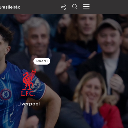
Brasileirão
ecentes
+ Visualizados
Filtrar
PALPITES
DAZN 1
Agenda
Vídeos
Notícias
Playlists
MatchStories
Liverpool