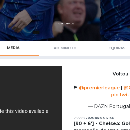
Saudi Pro League
MLS
Brasileirão
PUBLICIDADE
Mundial 2026
MEDIA
AO MINUTO
EQUIPAS
Voltou 
🏴󠁧󠁢󠁥󠁮󠁧󠁿
@premierleague
|
@C
pic.twi
— DAZN Portuga
VSports
2025-05-04 17:46
[90 + 6'] - Chelsea: G