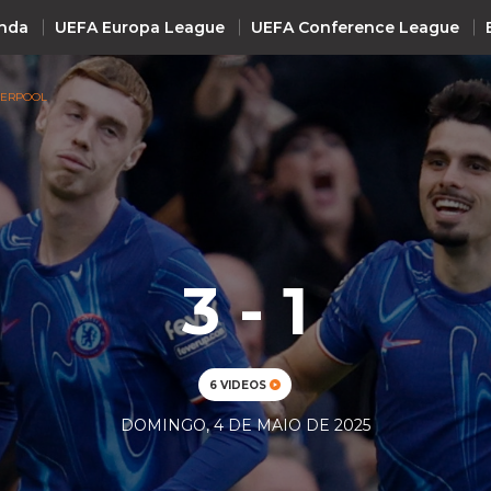
nda
UEFA Europa League
UEFA Conference League
VERPOOL
INTERNACIONAL
UEFA Champions League
+ R
UEFA Europa League
UEFA Conference League
3 - 1
Premier League
La Liga
Bundesliga
6 VIDEOS
Serie A
DOMINGO, 4 DE MAIO DE 2025
Ligue 1
Süper Lig