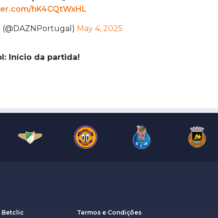
tter.com/hK4CQtWxHL
l (@DAZNPortugal)
May 4, 2025
l: Início da partida!
 Betclic
Termos e Condições