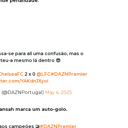
nde penalidade.
ssa-se para ali uma confusão, mas o
eu-a mesmo lá dentro 😎
helseaFC
2 x 0
@LFC
#DAZNPremier
itter.com/YAKdnJXyoi
l (@DAZNPortugal)
May 4, 2025
 Quansah marca um auto-golo.
 aos campeões 🤝
#DAZNPremier