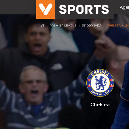
Age
PREMIER LEAGUE
35ª JORNADA
CHELSEA X LI
NACIONAL
Liga Betclic
Resultados
Liga Meu Super
Allianz Cup
Taça Generali Tranquilidade
Supertaça
Playoff
Chelsea
Sporting
Benfica
FC Porto