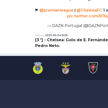
🏴󠁧󠁢󠁥󠁮󠁧󠁿
@premierleague
|
@ChelseaFC
1 
pic.twitter.com/R7k
— DAZN Portugal (@DAZNPor
VSports
2025-05-04 15:55
[3 '] - Chelsea: Golo de E. Fernánd
Pedro Neto.