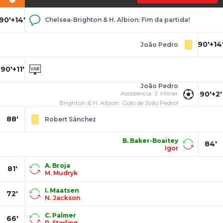
90'+14'
Chelsea-Brighton & H. Albion: Fim da partida!
90'+14
João Pedro
90'+11'
João Pedro
Assistência: J. Milner
90'+2'
Brighton & H. Albion: Golo de João Pedro!
88'
Robert Sánchez
B. Baker-Boaitey
84'
Igor
A. Broja
81'
M. Mudryk
I. Maatsen
72'
N. Jackson
C. Palmer
66'
R. Sterling