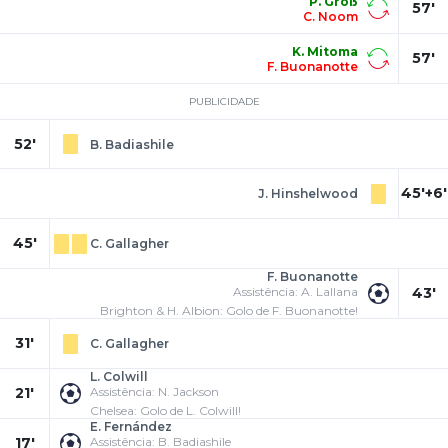
P. Groß
57'
C. Noom
K. Mitoma
57'
F. Buonanotte
PUBLICIDADE
52'
B. Badiashile
45'+6'
J. Hinshelwood
45'
C. Gallagher
F. Buonanotte
Assistência: A. Lallana
43'
Brighton & H. Albion: Golo de F. Buonanotte!
31'
C. Gallagher
L. Colwill
21'
Assistência: N. Jackson
Chelsea: Golo de L. Colwill!
E. Fernández
17'
Assistência: B. Badiashile