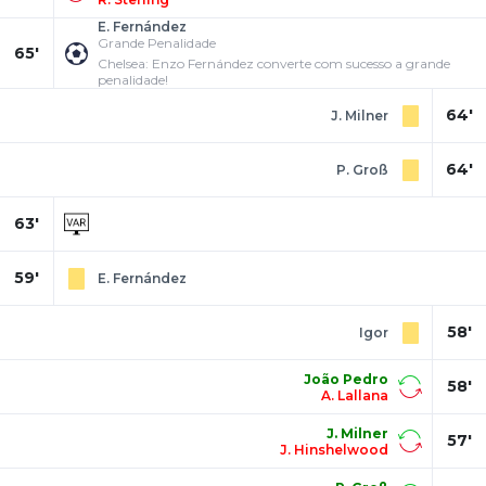
E. Fernández
Grande Penalidade
65'
Chelsea: Enzo Fernández converte com sucesso a grande
penalidade!
64'
J. Milner
64'
P. Groß
63'
59'
E. Fernández
58'
Igor
João Pedro
58'
A. Lallana
J. Milner
57'
J. Hinshelwood