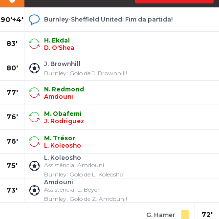
90'+4'
Burnley-Sheffield United: Fim da partida!
H. Ekdal
83'
D. O'Shea
J. Brownhill
80'
Burnley: Golo de J. Brownhill!
N. Redmond
77'
Amdouni
M. Obafemi
76'
J. Rodriguez
M. Trésor
76'
L. Koleosho
L. Koleosho
75'
Assistência: Amdouni
Burnley: Golo de L. Koleosho!
Amdouni
73'
Assistência: L. Beyer
Burnley: Golo de Z. Amdouni!
72'
G. Hamer