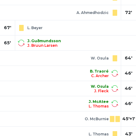
72'
A. Ahmedhodzic
67'
L. Beyer
J. Guðmunds­son
65'
J. Bruun Larsen
64'
W. Osula
B. Traoré
46'
C. Archer
W. Osula
46'
J. Fleck
J. McAtee
46'
L. Thomas
45'+1'
O. McBurnie
43'
L. Thomas