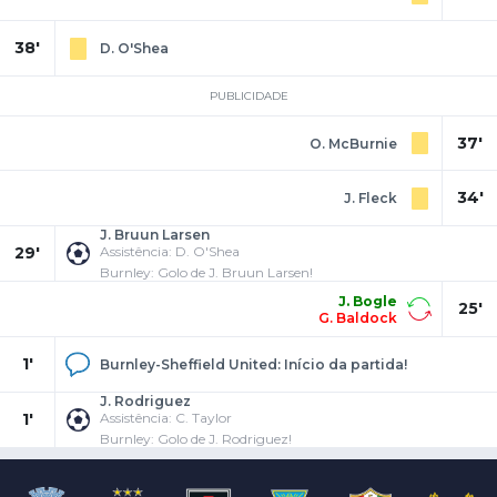
38'
D. O'Shea
PUBLICIDADE
37'
O. McBurnie
34'
J. Fleck
J. Bruun Larsen
29'
Assistência: D. O'Shea
Burnley: Golo de J. Bruun Larsen!
J. Bogle
25'
G. Baldock
1'
Burnley-Sheffield United: Início da partida!
J. Rodriguez
1'
Assistência: C. Taylor
Burnley: Golo de J. Rodriguez!