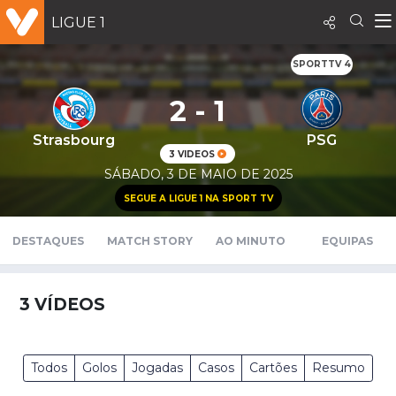
LIGUE 1
SPORTTV 4
2 - 1
Strasbourg
PSG
3 VIDEOS
SÁBADO, 3 DE MAIO DE 2025
SEGUE A LIGUE 1 NA SPORT TV
DESTAQUES
MATCH STORY
AO MINUTO
EQUIPAS
3
VÍDEOS
Todos
Golos
Jogadas
Casos
Cartões
Resumo