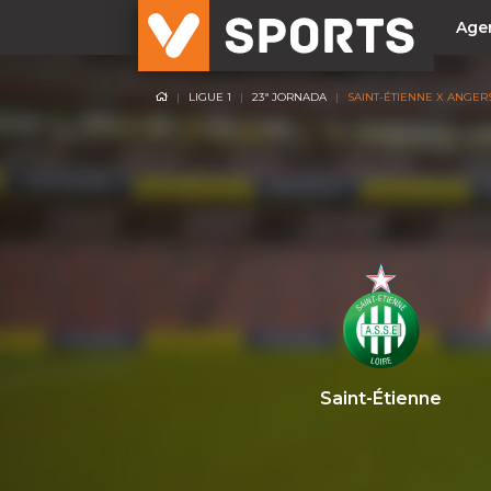
Age
LIGUE 1
23ª JORNADA
SAINT-ÉTIENNE X ANGER
NACIONAL
Liga Betclic
Resultados
Liga Meu Super
Allianz Cup
Taça Generali Tranquilidade
Supertaça
Playoff
Saint-Étienne
Sporting
Benfica
FC Porto