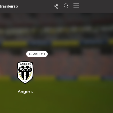
Brasileirão
ecentes
+ Visualizados
Filtrar
PALPITES
SPORTTV 2
Agenda
Vídeos
Notícias
Playlists
MatchStories
Angers