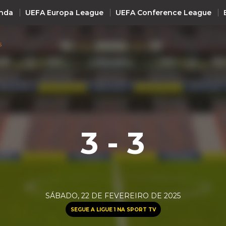
nda
UEFA Europa League
UEFA Conference League
S
INTERNACIONAL
UEFA Champions League
+ R
UEFA Europa League
UEFA Conference League
3 - 3
Premier League
La Liga
Bundesliga
Serie A
SÁBADO, 22 DE FEVEREIRO DE 2025
Ligue 1
SEGUE A LIGUE 1 NA SPORT TV
Süper Lig