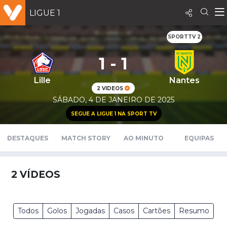
LIGUE 1
SPORTTV 2
1 - 1
Lille
Nantes
2 VIDEOS
SÁBADO, 4 DE JANEIRO DE 2025
SEGUE A LIGUE 1 NA SPORT TV
DESTAQUES
MATCH STORY
AO MINUTO
EQUIPAS
2
VÍDEOS
Todos
Golos
Jogadas
Casos
Cartões
Resumo