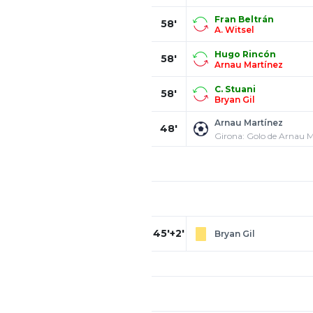
Fran Beltrán
58'
A. Witsel
Hugo Rincón
58'
Arnau Martínez
C. Stuani
58'
Bryan Gil
Arnau Martínez
48'
Girona: Golo de Arnau M
45'+2'
Bryan Gil