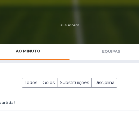
Saudi Pro League
MLS
Brasileirão
PUBLICIDADE
Mundial 2026
AO MINUTO
EQUIPAS
Todos
Golos
Substituições
Disciplina
partida!