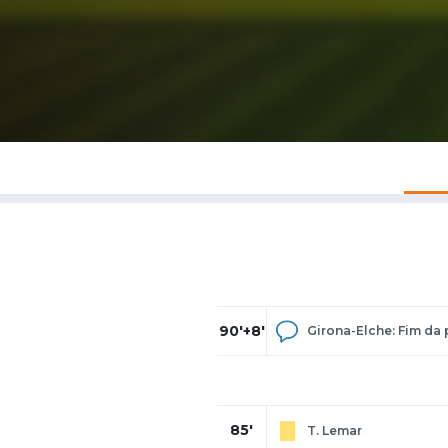
90'+8'
Girona-Elche: Fim da 
85'
T. Lemar