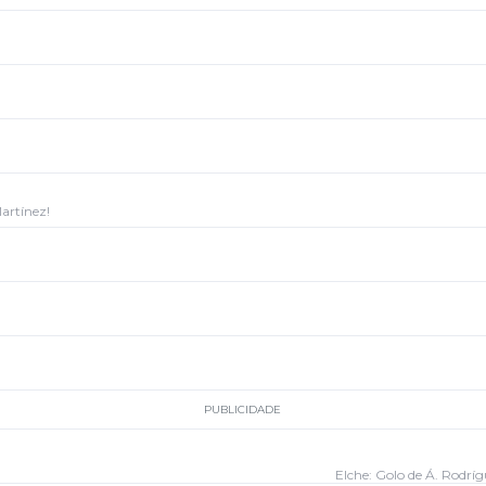
artínez!
PUBLICIDADE
Elche: Golo de Á. Rodríg