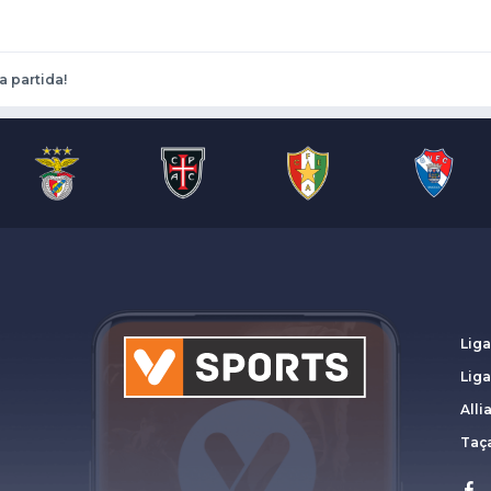
a partida!
Liga
Lig
Alli
Taça