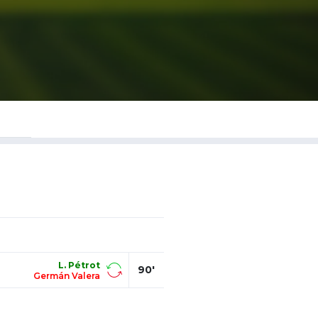
L. Pétrot
90'
Germán Valera