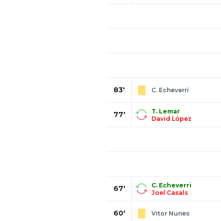
83'
C. Echeverri
T. Lemar
77'
David López
C. Echeverri
67'
Joel Casals
60'
Vitor Nunes