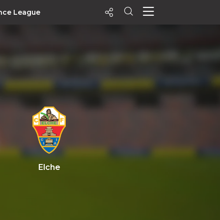
nce League
ecentes
+ Visualizados
Filtrar
PALPITES
Agenda
Vídeos
Notícias
Playlists
Elche
MatchStories