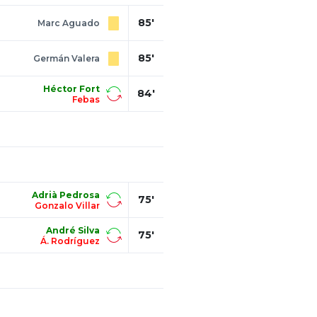
85'
Marc Aguado
85'
Germán Valera
Héctor Fort
84'
Febas
Adrià Pedrosa
75'
Gonzalo Villar
André Silva
75'
Á. Rodríguez