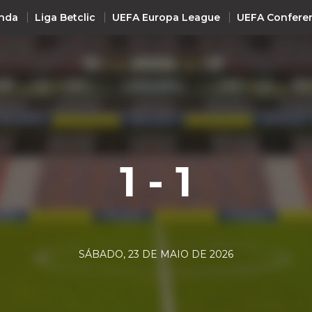
nda
Liga Betclic
UEFA Europa League
UEFA Confere
INTERNACIONAL
UEFA Champions League
+ R
UEFA Europa League
UEFA Conference League
1 - 1
Premier League
La Liga
Bundesliga
Serie A
SÁBADO, 23 DE MAIO DE 2026
Ligue 1
Süper Lig