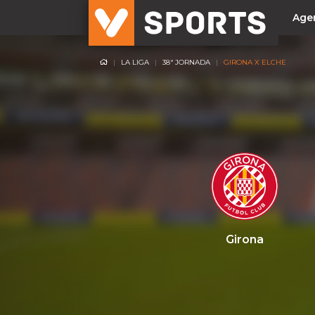
Age
LA LIGA
38ª JORNADA
GIRONA X ELCHE
NACIONAL
Liga Betclic
Resultados
Liga Meu Super
Allianz Cup
Taça Generali Tranquilidade
Supertaça
Playoff
Girona
Sporting
Benfica
FC Porto