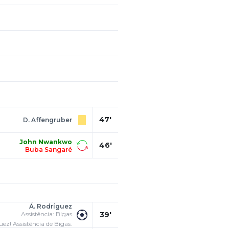
47'
D. Affengruber
John Nwankwo
46'
Buba Sangaré
Á. Rodríguez
Assistência: Bigas
39'
uez! Assistência de Bigas.