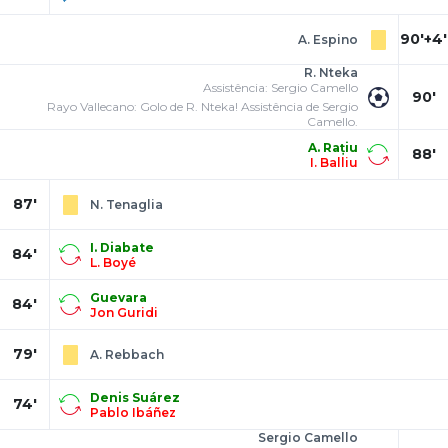
90'+4'
A. Espino
R. Nteka
Assistência: Sergio Camello
90'
Rayo Vallecano: Golo de R. Nteka! Assistência de Sergio
Camello.
A. Rațiu
88'
I. Balliu
87'
N. Tenaglia
I. Diabate
84'
L. Boyé
Guevara
84'
Jon Guridi
79'
A. Rebbach
Denis Suárez
74'
Pablo Ibáñez
Sergio Camello