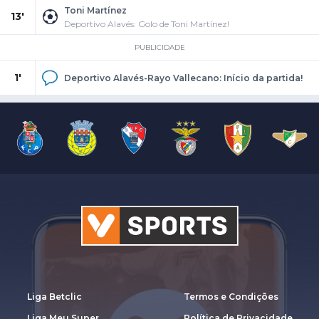
Toni Martínez
13'
Deportivo Alavés: Golo de Toni Martínez!
PUBLICIDADE
1'
Deportivo Alavés-Rayo Vallecano: Início da partida!
Liga Betclic
Termos e Condições
Liga Meu Super
Política de Privacidade