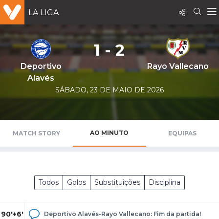
LA LIGA
1 - 2
Deportivo
Rayo Vallecano
Alavés
SÁBADO, 23 DE MAIO DE 2026
AO MINUTO
MATCH STORY
EQUIPAS
Todos
Golos
Substituições
Disciplina
90'+6'
Deportivo Alavés-Rayo Vallecano: Fim da partida!