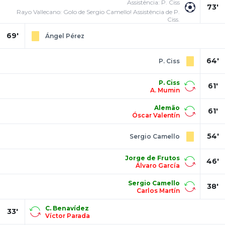
Assistência: P. Ciss
73'
Rayo Vallecano: Golo de Sergio Camello! Assistência de P.
Ciss.
69'
Ángel Pérez
64'
P. Ciss
P. Ciss
61'
A. Mumin
Alemão
61'
Óscar Valentín
54'
Sergio Camello
Jorge de Frutos
46'
Álvaro García
Sergio Camello
38'
Carlos Martín
C. Benavídez
33'
Víctor Parada