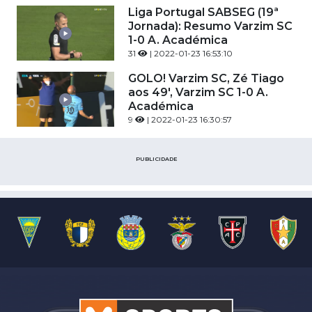
Liga Portugal SABSEG (19ª
Jornada): Resumo Varzim SC
1-0 A. Académica
31
| 2022-01-23 16:53:10
GOLO! Varzim SC, Zé Tiago
aos 49', Varzim SC 1-0 A.
Académica
9
| 2022-01-23 16:30:57
PUBLICIDADE