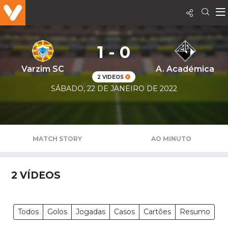
1 - 0
Varzim SC
A. Académica
2 VIDEOS
SÁBADO, 22 DE JANEIRO DE 2022
MATCH STORY
AO MINUTO
2
VÍDEOS
Todos
Golos
Jogadas
Casos
Cartões
Resumo