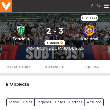
SPORTTV 1
2 - 3
Tondela
Nacional
6 VIDEOS
DOMINGO, 12 DE MAIO DE 2024
MATCH STORY
AO MINUTO
EQUIPAS
6
VÍDEOS
Todos
Golos
Jogadas
Casos
Cartões
Resumo