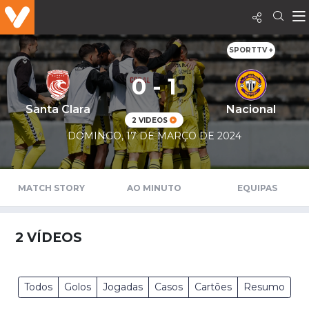
SPORTTV +
0 - 1
Santa Clara
Nacional
2 VIDEOS
DOMINGO, 17 DE MARÇO DE 2024
MATCH STORY
AO MINUTO
EQUIPAS
2
VÍDEOS
Todos
Golos
Jogadas
Casos
Cartões
Resumo