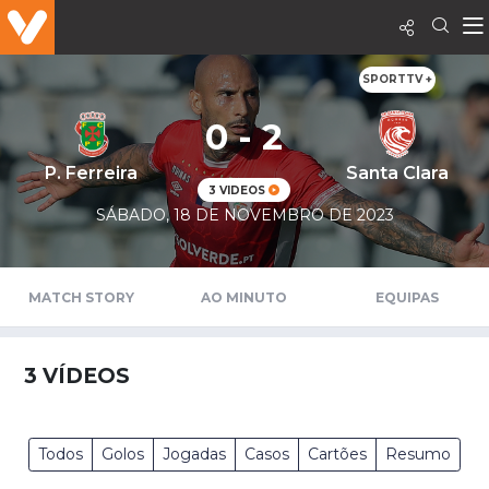
SPORTTV +
0 - 2
P. Ferreira
Santa Clara
3 VIDEOS
SÁBADO, 18 DE NOVEMBRO DE 2023
MATCH STORY
AO MINUTO
EQUIPAS
3
VÍDEOS
Todos
Golos
Jogadas
Casos
Cartões
Resumo