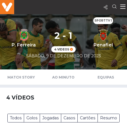
SPORTTV 1
2 - 1
P. Ferreira
Penafiel
4 VIDEOS
SÁBADO, 9 DE DEZEMBRO DE 2023
MATCH STORY
AO MINUTO
EQUIPAS
4
VÍDEOS
Todos
Golos
Jogadas
Casos
Cartões
Resumo