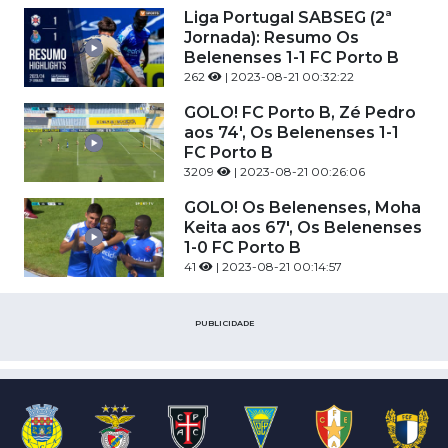
Liga Portugal SABSEG (2ª
Jornada): Resumo Os
Belenenses 1-1 FC Porto B
262
| 2023-08-21 00:32:22
GOLO! FC Porto B, Zé Pedro
aos 74', Os Belenenses 1-1
FC Porto B
3209
| 2023-08-21 00:26:06
GOLO! Os Belenenses, Moha
Keita aos 67', Os Belenenses
1-0 FC Porto B
41
| 2023-08-21 00:14:57
PUBLICIDADE