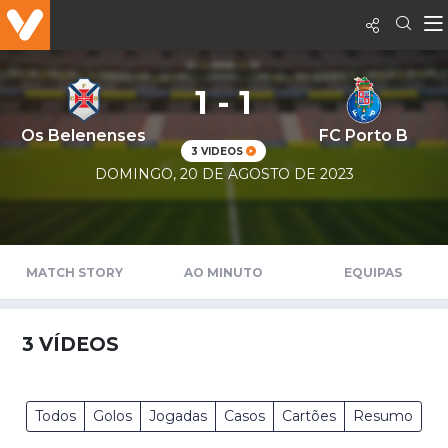
1 - 1
Os Belenenses
FC Porto B
3 VIDEOS
DOMINGO, 20 DE AGOSTO DE 2023
MATCH STORY
AO MINUTO
EQUIPAS
3
VÍDEOS
Todos
Golos
Jogadas
Casos
Cartões
Resumo