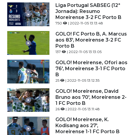
Liga Portugal SABSEG (12ª
Jornada): Resumo
Moreirense 3-2 FC Porto B
750
| 2022-11-05 13:13:48
GOLO! FC Porto B, A. Marcus
aos 83', Moreirense 3-2 FC
Porto B
137
| 2022-11-05 13:13:05
GOLO! Moreirense, Ofori aos
76', Moreirense 3-1 FC Porto
B
25
| 2022-11-05 13:12:35
GOLO! Moreirense, David
Bruno aos 70', Moreirense 2-
1 FC Porto B
26
| 2022-11-05 13:11:48
GOLO! Moreirense, K.
Kodisang aos 27',
Moreirense 1-1 FC Porto B