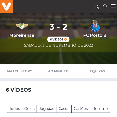
3 - 2
Moreirense
FC Porto B
6 VIDEOS
SÁBADO, 5 DE NOVEMBRO DE 2022
MATCH STORY
AO MINUTO
EQUIPAS
6
VÍDEOS
Todos
Golos
Jogadas
Casos
Cartões
Resumo