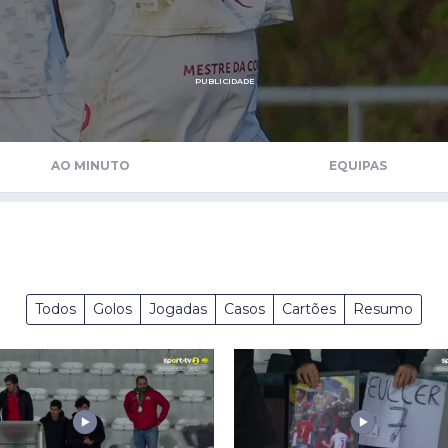
Saudi Pro League
MLS
Brasileirão
PUBLICIDADE
Mundial 2026
AO MINUTO
EQUIPAS
Todos
Golos
Jogadas
Casos
Cartões
Resumo