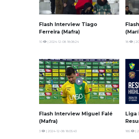
Flash Interview Tiago
Flash
Ferreira (Mafra)
(Mar
10
| 2024-12-08 18:08:24
18
| 20
Flash Interview Miguel Falé
Liga 
(Mafra)
Resu
3
| 2024-12-08 18:05:43
185
| 2