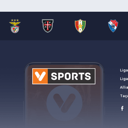
Liga
Lig
Alli
Taça