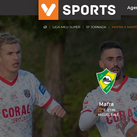
Age
LIGA MEU SUPER
13ª JORNADA
MAFRA X MARÍ
NACIONAL
Liga Betclic
Resultados
Liga Meu Super
Allianz Cup
Taça Generali Tranquilidade
Supertaça
Playoff
Mafra
72'
F. ETIM
Sporting
2'
MIGUEL FALÉ
Benfica
FC Porto