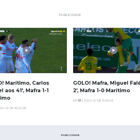
PUBLICIDADE
! Marítimo, Carlos
GOLO! Mafra, Miguel Fal
l aos 41', Mafra 1-1
2', Mafra 1-0 Marítimo
timo
69
| 2024-12-08 15:40:43
24-12-08 16:22:28
PUBLICIDADE