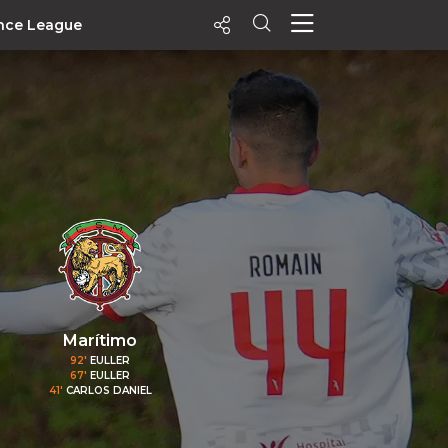
nce League
ecentes
+ Visualizados
Filtrar
PALPITES
Agenda
Vídeos
Notícias
Playlists
Marítimo
MatchStories
92'
EULLER
67'
EULLER
41'
CARLOS DANIEL