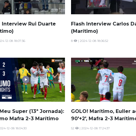
 Interview Rui Duarte
Flash Interview Carlos D
ítimo)
(Marítimo)
24-12-08 18:07:36
8
| 2024-12-08 18:06:52
Meu Super (13ª Jornada):
GOLO! Marítimo, Euller a
mo Mafra 2-3 Marítimo
90'+2', Mafra 2-3 Marítim
024-12-08 18:04:30
52
| 2024-12-08 17:24:37