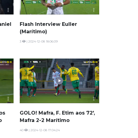
aniel
Flash Interview Euller
(Marítimo)
3
| 2024-12-08 18:06:09
os
GOLO! Mafra, F. Etim aos 72',
o
Mafra 2-2 Marítimo
40
| 2024-12-08 17:04:24