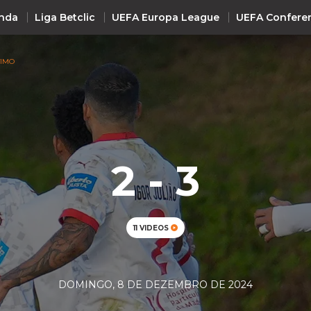
nda
Liga Betclic
UEFA Europa League
UEFA Confere
TIMO
INTERNACIONAL
UEFA Champions League
+ R
UEFA Europa League
UEFA Conference League
2 - 3
Premier League
La Liga
Bundesliga
11 VIDEOS
Serie A
Ligue 1
DOMINGO, 8 DE DEZEMBRO DE 2024
Süper Lig