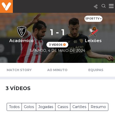
SPORTTV +
1 - 1
Académico
Leixões
3 VIDEOS
SÁBADO, 4 DE MAIO DE 2024
MATCH STORY
AO MINUTO
EQUIPAS
3
VÍDEOS
Todos
Golos
Jogadas
Casos
Cartões
Resumo