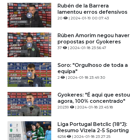
Rubén de la Barrera
lamentou erros defensivos
20
| 2024-01-19 00:07:43
Rúben Amorim negou haver
propostas por Gyokeres
37
| 2024-01-18 23:56:47
Soro: "Orgulhoso de toda a
equipa"
2
| 2024-01-18 23:49:30
Gyokeres: "É aqui que estou
agora, 100% concentrado"
20239
| 2024-01-18 23:45:18
Liga Portugal Betclic (18ªJ):
Resumo Vizela 2-5 Sporting
6256
| 2024-01-18 23:27:25