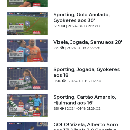
Sporting, Golo Anulado,
Gyokeres aos 30'
1259
| 2024-01-18 21:23:13
Vizela, Jogada, Samu aos 28'
279
| 2024-01-18 21:22:26
Sporting, Jogada, Gyokeres
aos 18'
11316
| 2024-01-18 21:12:30
Sporting, Cartão Amarelo,
Hjulmand aos 16'
659
| 2024-01-18 21:29:02
GOLO! Vizela, Alberto Soro