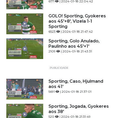
6171
| 2024-01-18 22:04:42
GOLO! Sporting, Gyokeres
aos 45'+8', Vizela 1-1
Sporting
6523
| 2024-01-18 21:47:42
Sporting, Golo Anulado,
Paulinho aos 45'+1'
2109
| 2024-01-18 21:43:31
PUBLICIDADE
Sporting, Caso, Hjulmand
aos 41'
5691
| 2024-01-18 21:37:01
Sporting, Jogada, Gyokeres
aos 38'
520
| 2024-01-18 21:31:49