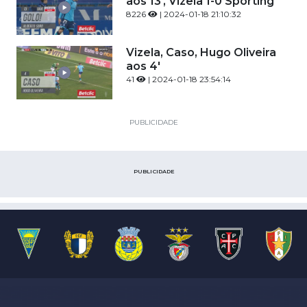
aos 13', Vizela 1-0 Sporting
8226
| 2024-01-18 21:10:32
Vizela, Caso, Hugo Oliveira
aos 4'
41
| 2024-01-18 23:54:14
PUBLICIDADE
PUBLICIDADE