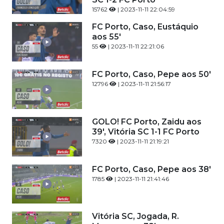
15762
| 2023-11-11 22:04:59
FC Porto, Caso, Eustáquio
aos 55'
55
| 2023-11-11 22:21:06
FC Porto, Caso, Pepe aos 50'
12796
| 2023-11-11 21:56:17
GOLO! FC Porto, Zaidu aos
39', Vitória SC 1-1 FC Porto
7320
| 2023-11-11 21:19:21
FC Porto, Caso, Pepe aos 38'
1785
| 2023-11-11 21:41:46
Vitória SC, Jogada, R.