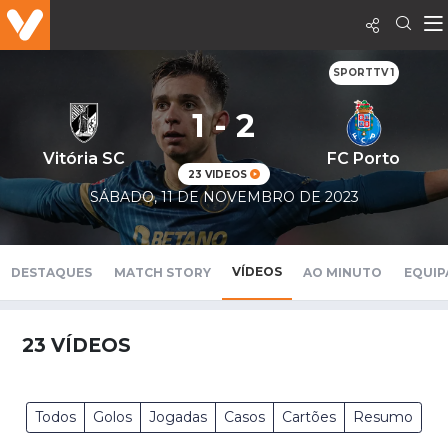
SPORTTV 1
1 - 2
Vitória SC
FC Porto
23 VIDEOS
SÁBADO, 11 DE NOVEMBRO DE 2023
VÍDEOS
DESTAQUES
MATCH STORY
AO MINUTO
EQUIP
23
VÍDEOS
Todos
Golos
Jogadas
Casos
Cartões
Resumo