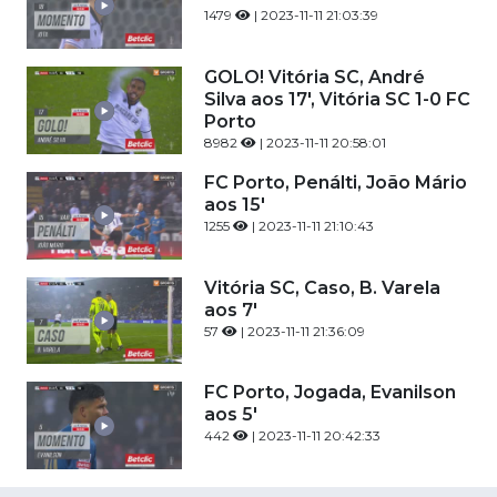
1479
| 2023-11-11 21:03:39
GOLO! Vitória SC, André
Silva aos 17', Vitória SC 1-0 FC
Porto
8982
| 2023-11-11 20:58:01
FC Porto, Penálti, João Mário
aos 15'
1255
| 2023-11-11 21:10:43
Vitória SC, Caso, B. Varela
aos 7'
57
| 2023-11-11 21:36:09
FC Porto, Jogada, Evanilson
aos 5'
442
| 2023-11-11 20:42:33