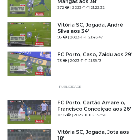
Mangas aos 38'
372
| 2023-11-11 21:22:32
Vitória SC, Jogada, André
Silva aos 34'
58
| 2023-11-11 21:46:47
FC Porto, Caso, Zaidu aos 29'
73
| 2023-11-11 21:39:13
PUBLICIDADE
FC Porto, Cartão Amarelo,
Francisco Conceição aos 26'
1095
| 2023-11-11 21:37:50
Vitória SC, Jogada, Jota aos
18'