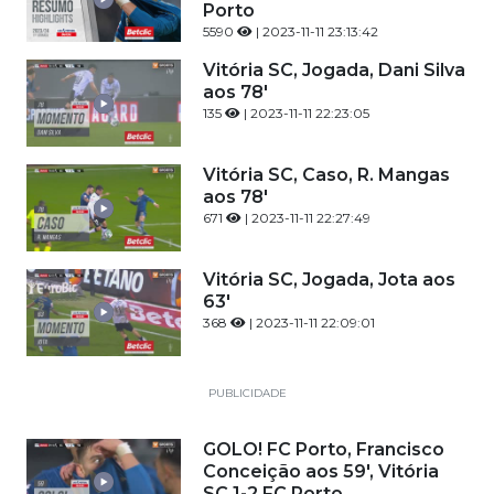
Porto
5590
| 2023-11-11 23:13:42
Vitória SC, Jogada, Dani Silva
aos 78'
135
| 2023-11-11 22:23:05
Vitória SC, Caso, R. Mangas
aos 78'
671
| 2023-11-11 22:27:49
Vitória SC, Jogada, Jota aos
63'
368
| 2023-11-11 22:09:01
PUBLICIDADE
GOLO! FC Porto, Francisco
Conceição aos 59', Vitória
SC 1-2 FC Porto