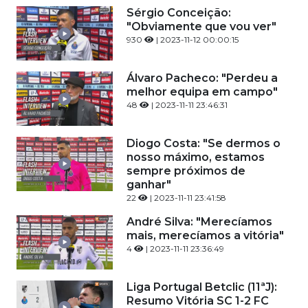
Sérgio Conceição:
"Obviamente que vou ver"
930
| 2023-11-12 00:00:15
Álvaro Pacheco: "Perdeu a
melhor equipa em campo"
48
| 2023-11-11 23:46:31
Diogo Costa: "Se dermos o
nosso máximo, estamos
sempre próximos de
ganhar"
22
| 2023-11-11 23:41:58
André Silva: "Merecíamos
mais, merecíamos a vitória"
4
| 2023-11-11 23:36:49
Liga Portugal Betclic (11ªJ):
Resumo Vitória SC 1-2 FC