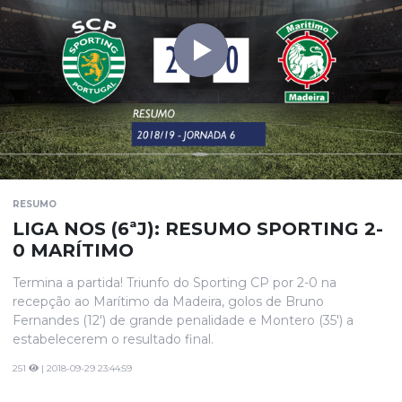
RESUMO
LIGA NOS (6ªJ): RESUMO SPORTING 2-
0 MARÍTIMO
Termina a partida! Triunfo do Sporting CP por 2-0 na
recepção ao Marítimo da Madeira, golos de Bruno
Fernandes (12') de grande penalidade e Montero (35') a
estabelecerem o resultado final.
251
| 2018-09-29 23:44:59