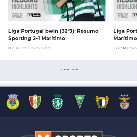
Liga Portugal bwin (32ªJ): Resumo
Liga Por
Sporting 2-1 Marítimo
Marítimo
8625
| 2023-05-13 23:21:50
10662
| 2023-
PUBLICIDADE