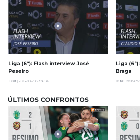
Liga (6ª): Flash interview José
Liga (6ª)
Peseiro
Braga
19
| 2018-09-29 23:36:04
10
| 2018-09-
ÚLTIMOS CONFRONTOS