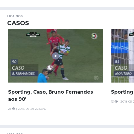
LIGA NOS
CASOS
Sporting, Caso, Bruno Fernandes
Sporting
aos 90'
13
| 2018-09-
21
| 2018-09-29 22:56:47