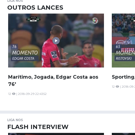
LIGA NOS
OUTROS LANCES
Marítimo, Jogada, Edgar Costa aos
Sporting,
76'
12
| 2018-09-
12
| 2018-09-29 22:43:52
LIGA NOS
FLASH INTERVIEW