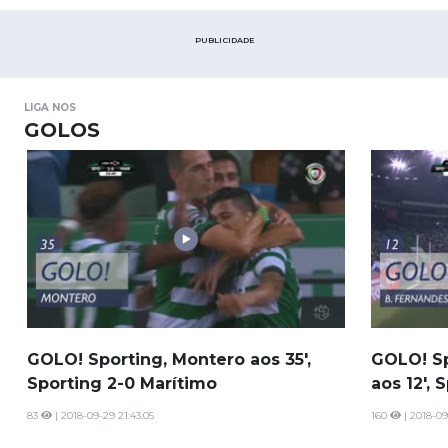
PUBLICIDADE
LIGA NOS
GOLOS
GOLO! Sporting, Montero aos 35',
GOLO! Sp
Sporting 2-0 Marítimo
aos 12', 
83
| 2018-09-29 21:43:05
160
| 2018-09