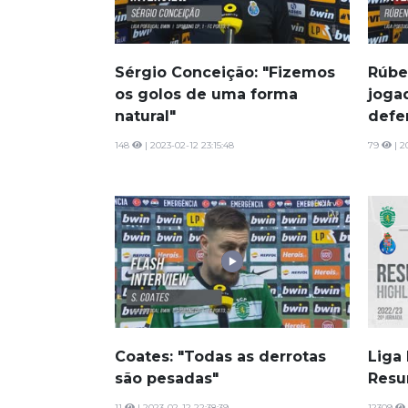
Sérgio Conceição: "Fizemos
Rúbe
os golos de uma forma
joga
natural"
defe
148
| 2023-02-12 23:15:48
79
| 2
Coates: "Todas as derrotas
Liga 
são pesadas"
Resu
11
| 2023-02-12 22:38:39
12309