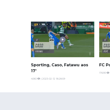
Sporting, Caso, Fatawu aos
FC Po
17'
17693
4083
| 2023-02-12 18:28:59