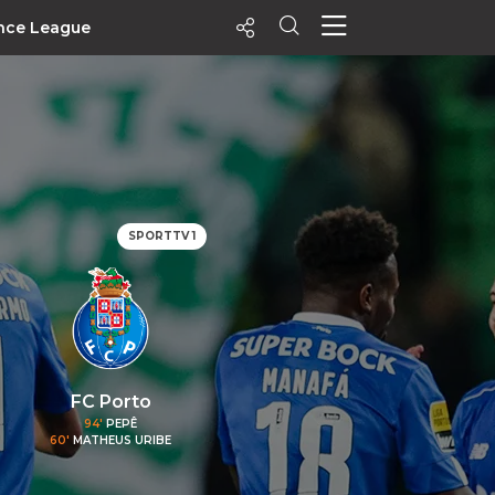
nce League
ecentes
+ Visualizados
Filtrar
PALPITES
SPORTTV 1
Agenda
Vídeos
Notícias
Playlists
MatchStories
FC Porto
94'
PEPÊ
60'
MATHEUS URIBE