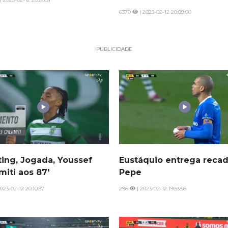
6370
| 2023-02-12 20:09:00
PUBLICIDADE
ting, Jogada, Youssef
Eustáquio entrega recad
miti aos 87'
Pepe
023-02-12 20:10:37
296
| 2023-02-12 19:53:56