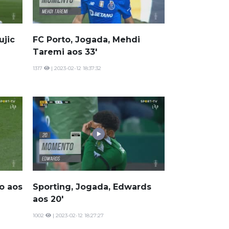
ujic
FC Porto, Jogada, Mehdi
Taremi aos 33'
1317
| 2023-02-12 18:37:32
o aos
Sporting, Jogada, Edwards
aos 20'
1002
| 2023-02-12 18:27:27