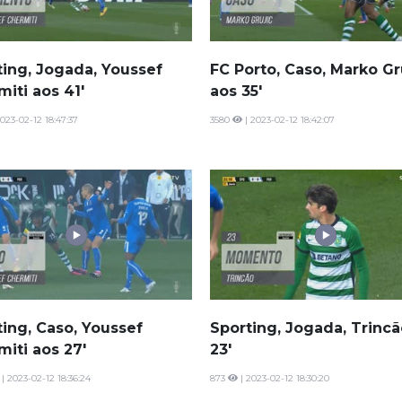
ting, Jogada, Youssef
FC Porto, Caso, Marko Gr
iti aos 41'
aos 35'
023-02-12 18:47:37
3580
| 2023-02-12 18:42:07
ting, Caso, Youssef
Sporting, Jogada, Trincã
iti aos 27'
23'
| 2023-02-12 18:36:24
873
| 2023-02-12 18:30:20