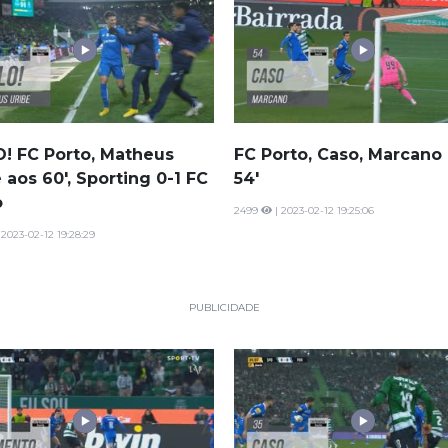
! FC Porto, Matheus
FC Porto, Caso, Marcano
 aos 60', Sporting 0-1 FC
54'
o
2499
| 2023-02-12 19:25:06
 2023-02-12 19:28:29
PUBLICIDADE