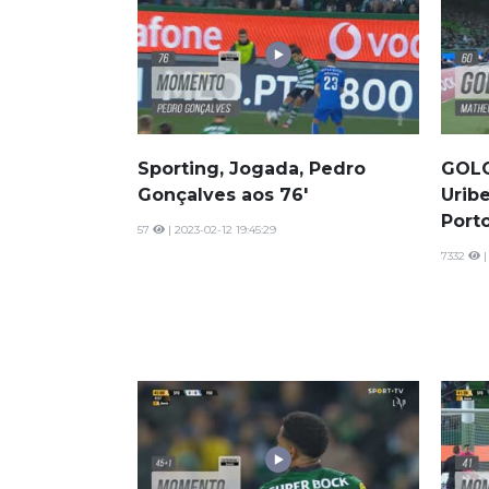
Sporting, Jogada, Pedro
GOLO
Gonçalves aos 76'
Uribe
Port
57
| 2023-02-12 19:45:29
7332
|