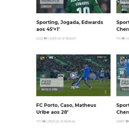
Sporting, Jogada, Edwards
Spor
aos 45'+1'
Cherm
2252
| 2023-02-12 18:50:37
715
| 2
FC Porto, Caso, Matheus
Spor
Uribe aos 28'
Cherm
1171
| 2023-02-12 18:39:40
23967