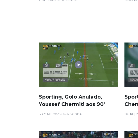
Sporting, Golo Anulado,
Spor
Youssef Chermiti aos 90'
Cher
8069
| 2023-02-12 20:01:56
145
| 2