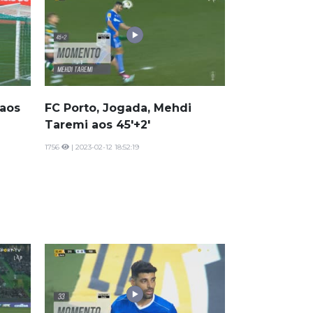
 aos
FC Porto, Jogada, Mehdi
Taremi aos 45'+2'
1756
| 2023-02-12 18:52:19