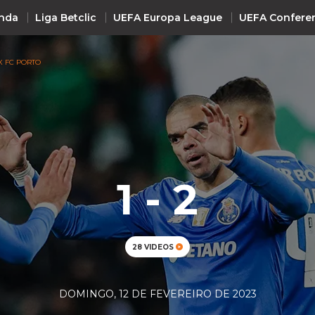
nda
Liga Betclic
UEFA Europa League
UEFA Confere
X FC PORTO
INTERNACIONAL
UEFA Champions League
+ R
UEFA Europa League
UEFA Conference League
1 - 2
Premier League
La Liga
Bundesliga
28 VIDEOS
Serie A
Ligue 1
DOMINGO, 12 DE FEVEREIRO DE 2023
Süper Lig