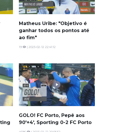
r
Matheus Uribe: "Objetivo é
ganhar todos os pontos até
ao fim"
19
| 2023-02-12 22:41:12
GOLO! FC Porto, Pepê aos
rting
90'+4', Sporting 0-2 FC Porto
4696
| 2023-02-12 20:05:52