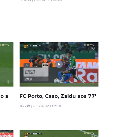
o a
FC Porto, Caso, Zaidu aos 77'
1148
| 2023-02-12 19:49:01