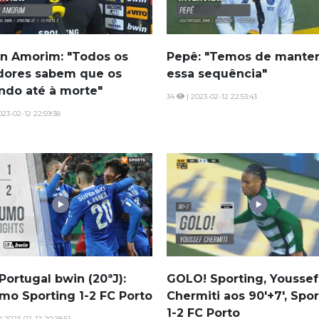
n Amorim: "Todos os
Pepê: "Temos de mante
dores sabem que os
essa sequência"
ndo até à morte"
34
| 2023-02-12 22:53:43
023-02-12 22:59:38
Portugal bwin (20ªJ):
GOLO! Sporting, Youssef
mo Sporting 1-2 FC Porto
Chermiti aos 90'+7', Spo
1-2 FC Porto
| 2023-02-12 20:28:51