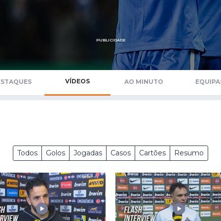
Saudi Pro League
MLS
Brasileirão
PUBLICIDADE
Mundial 2026
VÍDEOS
ESTAQUES
AO MINUTO
EQUIPA
Todos
Golos
Jogadas
Casos
Cartões
Resumo