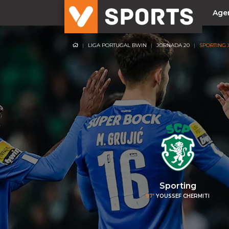
Age
LIGA PORTUGAL BWIN
JORNADA 20
SPORTING 
NACIONAL
Liga Betclic
Resultados
Liga Meu Super
Allianz Cup
Taça Generali Tranquilidade
Supertaça
Playoff
Sporting
Sporting
97'
YOUSSEF CHERMITI
Benfica
FC Porto